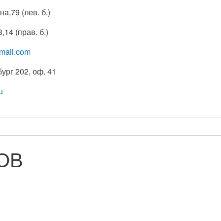
на,79 (лев. б.)
,14 (прав. б.)
mail.com
бург 202, оф. 41
u
ОВ