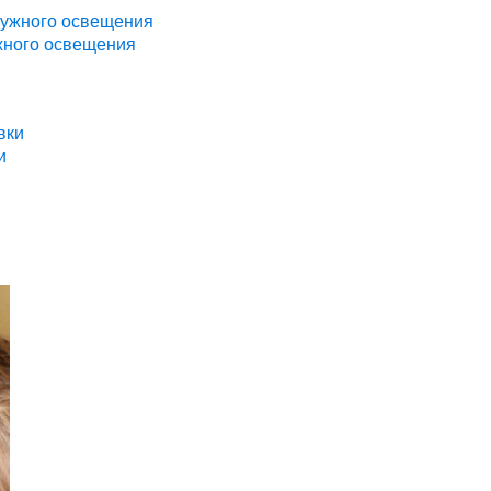
жного освещения
и