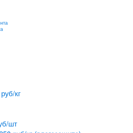
та
руб/кг
уб/шт