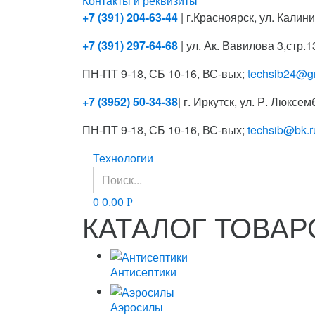
Контакты и реквизиты
+7 (391) 204-63-44
| г.Красноярск, ул. Калини
+7 (391) 297-64-68
| ул. Ак. Вавилова 3,стр.13
ПН-ПТ 9-18, СБ 10-16, ВС-вых;
techsib24@g
+7 (3952) 50-34-38
| г. Иркутск, ул. Р. Люксем
ПН-ПТ 9-18, СБ 10-16, ВС-вых;
techsib@bk.r
Технологии
Search
for:
0
0.00
Р
КАТАЛОГ ТОВАР
Антисептики
Аэросилы