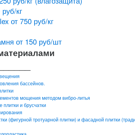
250 руб/кг (влагозащита)
 руб/кг
ex от 750 руб/кг
мня от 150 руб/шт
 материалами
______
свещения
овления бассейнов.
плитки
лементов мощения методом вибро-литья
 плитки и брусчатки
нирования
тки (фигурной тротуарной плитки) и фасадной плитки (трад
клопластика