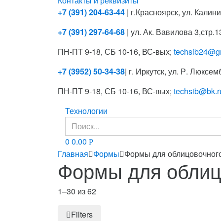
Контакты и реквизиты
+7 (391) 204-63-44
| г.Красноярск, ул. Калини
+7 (391) 297-64-68
| ул. Ак. Вавилова 3,стр.13
ПН-ПТ 9-18, СБ 10-16, ВС-вых;
techsib24@g
+7 (3952) 50-34-38
| г. Иркутск, ул. Р. Люксем
ПН-ПТ 9-18, СБ 10-16, ВС-вых;
techsib@bk.r
Технологии
Search
for:
0
0.00
Р
Главная
Формы
Формы для облицовочного
Формы для облиц
1–30 из 62
Filters