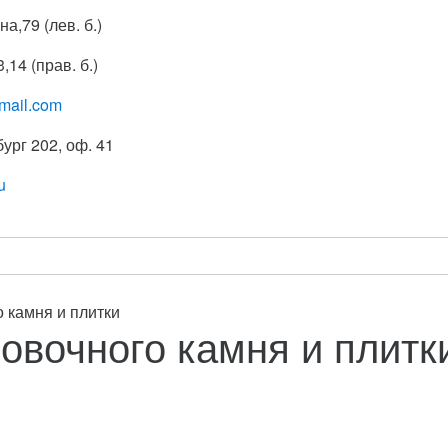
на,79 (лев. б.)
,14 (прав. б.)
mail.com
бург 202, оф. 41
u
 камня и плитки
овочного камня и плитк