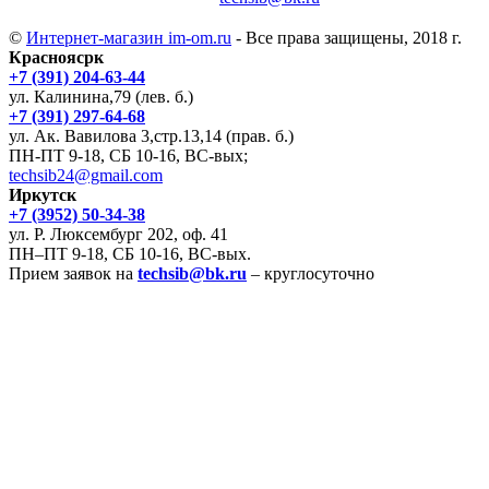
©
Интернет-магазин im-om.ru
- Все права защищены, 2018 г.
Красноясрк
+7 (391) 204-63-44
ул. Калинина,79 (лев. б.)
+7 (391) 297-64-68
ул. Ак. Вавилова 3,стр.13,14 (прав. б.)
ПН-ПТ 9-18, СБ 10-16, ВС-вых;
techsib24@gmail.com
Иркутск
+7 (3952) 50-34-38
ул. Р. Люксембург 202, оф. 41
ПН–ПТ 9-18, СБ 10-16, ВС-вых.
Прием заявок на
techsib@bk.ru
– круглосуточно
Договор-оферта
Доставка
Контакты и реквизиты
Строительные