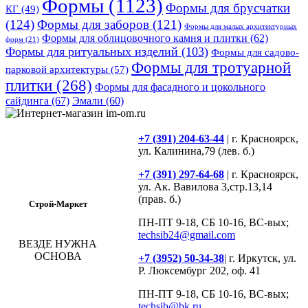
Формы
(1123)
Формы для брусчатки
КГ
(49)
(124)
Формы для заборов
(121)
Формы для малых архитектурных
Формы для облицовочного камня и плитки
(62)
форм
(21)
Формы для ритуальных изделий
(103)
Формы для садово-
Формы для тротуарной
парковой архитектуры
(57)
плитки
(268)
Формы для фасадного и цокольного
сайдинга
(67)
Эмали
(60)
+7 (391) 204-63-44
| г. Красноярск,
ул. Калинина,79 (лев. б.)
+7 (391) 297-64-68
| г. Красноярск,
ул. Ак. Вавилова 3,стр.13,14
(прав. б.)
Строй-Маркет
ПН-ПТ 9-18, СБ 10-16, ВС-вых;
techsib24@gmail.com
ВЕЗДЕ НУЖНА
ОСНОВА
+7 (3952) 50-34-38
| г. Иркутск, ул.
Р. Люксембург 202, оф. 41
ПН-ПТ 9-18, СБ 10-16, ВС-вых;
techsib@bk.ru