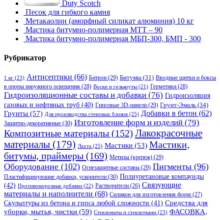
Duty Scotch
Песок для гибкого камня
Метакаолин (аморфный силикат алюминия) 10 кг
Мастика битумно-полимерная МТТ – 90
Мастика битумно-полимерная МБП-300, БМП - 300
Рубрикатор
Антисептики
(66)
Битрон
(29)
Битумы
(31)
Вводные щитки и боксы
1 кг
(23)
в опоры наружного освещения
(28)
Герметики
(28)
Воски и гелькоуты
(21)
Гидроизоляционные составы и добавки
(76)
Гидроизоляция
газовых и нефтяных труб
(40)
Гипсовые 3D-панели
(29)
Грунт-Эмаль
(34)
Грунты
(57)
Добавки в бетон
(62)
Для производства стеновых блоков
(25)
Изготовление форм и изделий
(79)
Защитно-декоративные
(30)
Композитные материалы
(152)
Лакокрасочные
материалы
(179)
Мастики,
Мастики
(53)
Лахта
(25)
битумы, праймеры
(169)
Метизы (крепеж)
(29)
Оборудование
(102)
Пигменты
(96)
Огнезащитные составы
(29)
Полиуретановые компаунды
Пластифицирующие добавки, ускорители
(30)
Связующие
(42)
Противоморозные добавки
(22)
Растворители
(26)
материалы и наполнители
(68)
Силикон для изготовления форм
(27)
Средства для
Скульптуры из бетона и гипса любой сложности
(41)
уборки, мытья, чистки
(59)
ФАСОВКА,
Стекломаты и стеклоткани
(23)