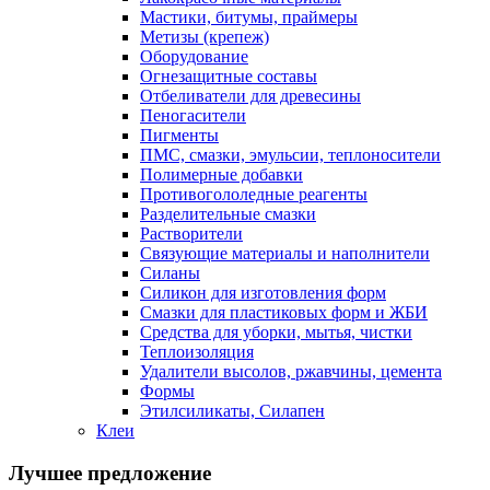
Мастики, битумы, праймеры
Метизы (крепеж)
Оборудование
Огнезащитные составы
Отбеливатели для древесины
Пеногасители
Пигменты
ПМС, смазки, эмульсии, теплоносители
Полимерные добавки
Противогололедные реагенты
Разделительные смазки
Растворители
Связующие материалы и наполнители
Силаны
Силикон для изготовления форм
Смазки для пластиковых форм и ЖБИ
Средства для уборки, мытья, чистки
Теплоизоляция
Удалители высолов, ржавчины, цемента
Формы
Этилсиликаты, Силапен
Клеи
Лучшее предложение