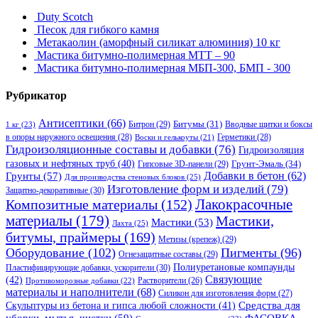
Duty Scotch
Песок для гибкого камня
Метакаолин (аморфный силикат алюминия) 10 кг
Мастика битумно-полимерная МТТ – 90
Мастика битумно-полимерная МБП-300, БМП - 300
Рубрикатор
Антисептики
(66)
Битрон
(29)
Битумы
(31)
Вводные щитки и боксы
1 кг
(23)
в опоры наружного освещения
(28)
Герметики
(28)
Воски и гелькоуты
(21)
Гидроизоляционные составы и добавки
(76)
Гидроизоляция
газовых и нефтяных труб
(40)
Гипсовые 3D-панели
(29)
Грунт-Эмаль
(34)
Грунты
(57)
Добавки в бетон
(62)
Для производства стеновых блоков
(25)
Изготовление форм и изделий
(79)
Защитно-декоративные
(30)
Композитные материалы
(152)
Лакокрасочные
материалы
(179)
Мастики,
Мастики
(53)
Лахта
(25)
битумы, праймеры
(169)
Метизы (крепеж)
(29)
Оборудование
(102)
Пигменты
(96)
Огнезащитные составы
(29)
Полиуретановые компаунды
Пластифицирующие добавки, ускорители
(30)
Связующие
(42)
Противоморозные добавки
(22)
Растворители
(26)
материалы и наполнители
(68)
Силикон для изготовления форм
(27)
Средства для
Скульптуры из бетона и гипса любой сложности
(41)
уборки, мытья, чистки
(59)