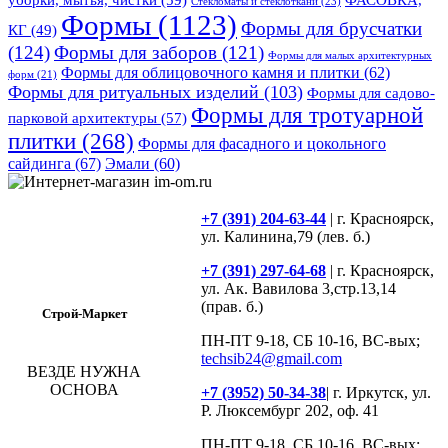
ФАСОВКА,
Стекломаты и стеклоткани
(23)
Формы
(1123)
Формы для брусчатки
КГ
(49)
(124)
Формы для заборов
(121)
Формы для малых архитектурных
Формы для облицовочного камня и плитки
(62)
форм
(21)
Формы для ритуальных изделий
(103)
Формы для садово-
Формы для тротуарной
парковой архитектуры
(57)
плитки
(268)
Формы для фасадного и цокольного
сайдинга
(67)
Эмали
(60)
+7 (391) 204-63-44
| г. Красноярск,
ул. Калинина,79 (лев. б.)
+7 (391) 297-64-68
| г. Красноярск,
ул. Ак. Вавилова 3,стр.13,14
(прав. б.)
Строй-Маркет
ПН-ПТ 9-18, СБ 10-16, ВС-вых;
techsib24@gmail.com
ВЕЗДЕ НУЖНА
ОСНОВА
+7 (3952) 50-34-38
| г. Иркутск, ул.
Р. Люксембург 202, оф. 41
ПН-ПТ 9-18, СБ 10-16, ВС-вых;