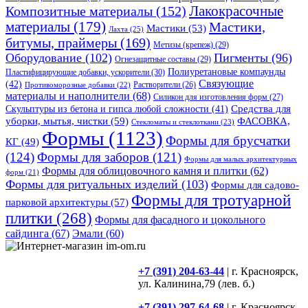
Композитные материалы
(152)
Лакокрасочные
материалы
(179)
Мастики,
Мастики
(53)
Лахта
(25)
битумы, праймеры
(169)
Метизы (крепеж)
(29)
Оборудование
(102)
Пигменты
(96)
Огнезащитные составы
(29)
Полиуретановые компаунды
Пластифицирующие добавки, ускорители
(30)
Связующие
(42)
Противоморозные добавки
(22)
Растворители
(26)
материалы и наполнители
(68)
Силикон для изготовления форм
(27)
Средства для
Скульптуры из бетона и гипса любой сложности
(41)
уборки, мытья, чистки
(59)
ФАСОВКА,
Стекломаты и стеклоткани
(23)
Формы
(1123)
Формы для брусчатки
КГ
(49)
(124)
Формы для заборов
(121)
Формы для малых архитектурных
Формы для облицовочного камня и плитки
(62)
форм
(21)
Формы для ритуальных изделий
(103)
Формы для садово-
Формы для тротуарной
парковой архитектуры
(57)
плитки
(268)
Формы для фасадного и цокольного
сайдинга
(67)
Эмали
(60)
+7 (391) 204-63-44
| г. Красноярск,
ул. Калинина,79 (лев. б.)
+7 (391) 297-64-68
| г. Красноярск,