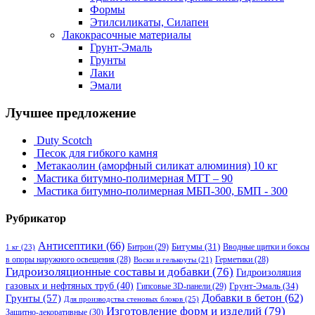
Формы
Этилсиликаты, Силапен
Лакокрасочные материалы
Грунт-Эмаль
Грунты
Лаки
Эмали
Лучшее предложение
Duty Scotch
Песок для гибкого камня
Метакаолин (аморфный силикат алюминия) 10 кг
Мастика битумно-полимерная МТТ – 90
Мастика битумно-полимерная МБП-300, БМП - 300
Рубрикатор
Антисептики
(66)
Битрон
(29)
Битумы
(31)
Вводные щитки и боксы
1 кг
(23)
в опоры наружного освещения
(28)
Герметики
(28)
Воски и гелькоуты
(21)
Гидроизоляционные составы и добавки
(76)
Гидроизоляция
газовых и нефтяных труб
(40)
Гипсовые 3D-панели
(29)
Грунт-Эмаль
(34)
Грунты
(57)
Добавки в бетон
(62)
Для производства стеновых блоков
(25)
Изготовление форм и изделий
(79)
Защитно-декоративные
(30)