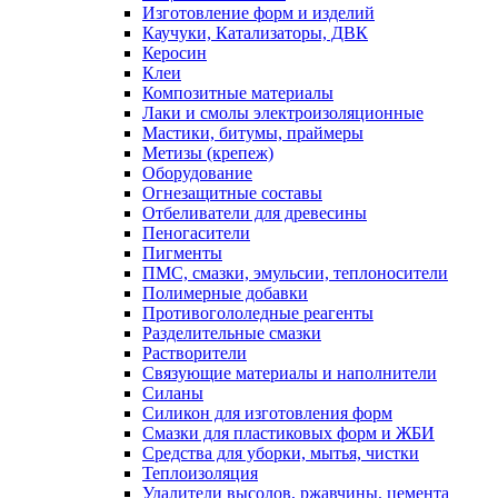
Изготовление форм и изделий
Каучуки, Катализаторы, ДВК
Керосин
Клеи
Композитные материалы
Лаки и смолы электроизоляционные
Мастики, битумы, праймеры
Метизы (крепеж)
Оборудование
Огнезащитные составы
Отбеливатели для древесины
Пеногасители
Пигменты
ПМС, смазки, эмульсии, теплоносители
Полимерные добавки
Противогололедные реагенты
Разделительные смазки
Растворители
Связующие материалы и наполнители
Силаны
Силикон для изготовления форм
Смазки для пластиковых форм и ЖБИ
Средства для уборки, мытья, чистки
Теплоизоляция
Удалители высолов, ржавчины, цемента