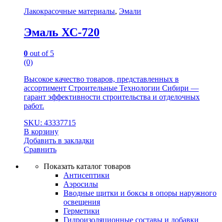
Лакокрасочные материалы
,
Эмали
Эмаль ХС-720
0
out of 5
(0)
Высокое качество товаров, представленных в
ассортимент Строительные Технологии Сибири —
гарант эффективности строительства и отделочных
работ.
SKU: 43337715
В корзину
Добавить в закладки
Сравнить
Показать каталог товаров
Антисептики
Аэросилы
Вводные щитки и боксы в опоры наружного
освещения
Герметики
Гидроизоляционные составы и добавки