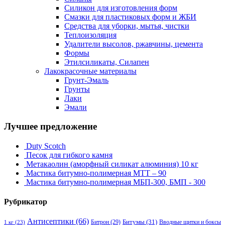
Силикон для изготовления форм
Смазки для пластиковых форм и ЖБИ
Средства для уборки, мытья, чистки
Теплоизоляция
Удалители высолов, ржавчины, цемента
Формы
Этилсиликаты, Силапен
Лакокрасочные материалы
Грунт-Эмаль
Грунты
Лаки
Эмали
Лучшее предложение
Duty Scotch
Песок для гибкого камня
Метакаолин (аморфный силикат алюминия) 10 кг
Мастика битумно-полимерная МТТ – 90
Мастика битумно-полимерная МБП-300, БМП - 300
Рубрикатор
Антисептики
(66)
Битрон
(29)
Битумы
(31)
Вводные щитки и боксы
1 кг
(23)