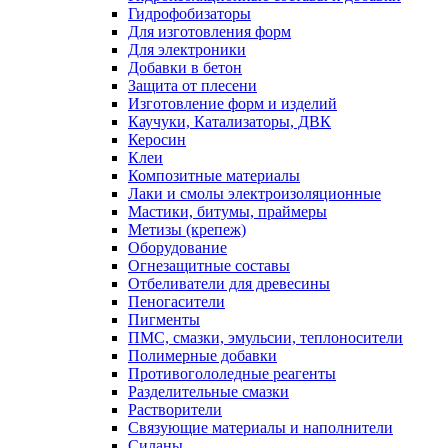
Гидрофобизаторы
Для изготовления форм
Для электроники
Добавки в бетон
Защита от плесени
Изготовление форм и изделий
Каучуки, Катализаторы, ДВК
Керосин
Клеи
Композитные материалы
Лаки и смолы электроизоляционные
Мастики, битумы, праймеры
Метизы (крепеж)
Оборудование
Огнезащитные составы
Отбеливатели для древесины
Пеногасители
Пигменты
ПМС, смазки, эмульсии, теплоносители
Полимерные добавки
Противогололедные реагенты
Разделительные смазки
Растворители
Связующие материалы и наполнители
Силаны