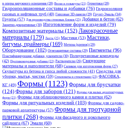
в опоры наружного освещения
(28)
Герметики
(28)
Воски и гелькоуты
(21)
Гидроизоляционные составы и добавки
(76)
Гидроизоляция
газовых и нефтяных труб
(40)
Гипсовые 3D-панели
(29)
Грунт-Эмаль
(34)
Грунты
(57)
Добавки в бетон
(62)
Для производства стеновых блоков
(25)
Изготовление форм и изделий
(79)
Защитно-декоративные
(30)
Композитные материалы
(152)
Лакокрасочные
материалы
(179)
Мастики,
Мастики
(53)
Лахта
(25)
битумы, праймеры
(169)
Метизы (крепеж)
(29)
Оборудование
(102)
Пигменты
(96)
Огнезащитные составы
(29)
Полиуретановые компаунды
Пластифицирующие добавки, ускорители
(30)
Связующие
(42)
Противоморозные добавки
(22)
Растворители
(26)
материалы и наполнители
(68)
Силикон для изготовления форм
(27)
Средства для
Скульптуры из бетона и гипса любой сложности
(41)
уборки, мытья, чистки
(59)
ФАСОВКА,
Стекломаты и стеклоткани
(23)
Формы
(1123)
Формы для брусчатки
КГ
(49)
(124)
Формы для заборов
(121)
Формы для малых архитектурных
Формы для облицовочного камня и плитки
(62)
форм
(21)
Формы для ритуальных изделий
(103)
Формы для садово-
Формы для тротуарной
парковой архитектуры
(57)
плитки
(268)
Формы для фасадного и цокольного
сайдинга
(67)
Эмали
(60)