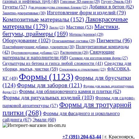
газовых и нефтяных труб
(40)
Гипсовые 3D-панели
(29)
Грунт-Эмаль
(34)
Грунты
(57)
Добавки в бетон
(62)
Для производства стеновых блоков
(25)
Изготовление форм и изделий
(79)
Защитно-декоративные
(30)
Композитные материалы
(152)
Лакокрасочные
материалы
(179)
Мастики,
Мастики
(53)
Лахта
(25)
битумы, праймеры
(169)
Метизы (крепеж)
(29)
Оборудование
(102)
Пигменты
(96)
Огнезащитные составы
(29)
Полиуретановые компаунды
Пластифицирующие добавки, ускорители
(30)
Связующие
(42)
Противоморозные добавки
(22)
Растворители
(26)
материалы и наполнители
(68)
Силикон для изготовления форм
(27)
Средства для
Скульптуры из бетона и гипса любой сложности
(41)
уборки, мытья, чистки
(59)
ФАСОВКА,
Стекломаты и стеклоткани
(23)
Формы
(1123)
Формы для брусчатки
КГ
(49)
(124)
Формы для заборов
(121)
Формы для малых архитектурных
Формы для облицовочного камня и плитки
(62)
форм
(21)
Формы для ритуальных изделий
(103)
Формы для садово-
Формы для тротуарной
парковой архитектуры
(57)
плитки
(268)
Формы для фасадного и цокольного
сайдинга
(67)
Эмали
(60)
+7 (391) 204-63-44
| г. Красноярск,