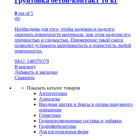
Грунтовка бетон-контакт 10 кг
0
out of 5
(0)
Необходима для того, чтобы надежно и надолго
скрепить поверхность материала, при этом наделив его
прочностью и гладкостью. Применение такой смеси
позволит устранить шероховатость и пористость любой
поверхности.
SKU: 148379379
В корзину
Добавить в закладки
Сравнить
Показать каталог товаров
Антисептики
Аэросилы
Вводные щитки и боксы в опоры наружного
освещения
Герметики
Гидроизоляционные составы и добавки
Гидрофобизаторы
Для изготовления форм