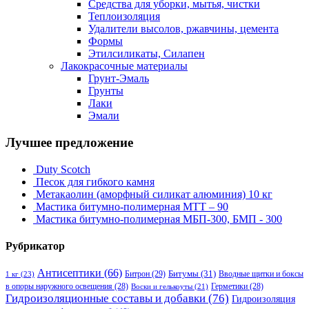
Средства для уборки, мытья, чистки
Теплоизоляция
Удалители высолов, ржавчины, цемента
Формы
Этилсиликаты, Силапен
Лакокрасочные материалы
Грунт-Эмаль
Грунты
Лаки
Эмали
Лучшее предложение
Duty Scotch
Песок для гибкого камня
Метакаолин (аморфный силикат алюминия) 10 кг
Мастика битумно-полимерная МТТ – 90
Мастика битумно-полимерная МБП-300, БМП - 300
Рубрикатор
Антисептики
(66)
Битрон
(29)
Битумы
(31)
Вводные щитки и боксы
1 кг
(23)
в опоры наружного освещения
(28)
Герметики
(28)
Воски и гелькоуты
(21)
Гидроизоляционные составы и добавки
(76)
Гидроизоляция