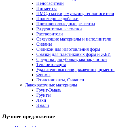
Пеногасители
Пигменты
ПМС, смазки, эмульсии, теплоносители
Полимерные добавки
Противогололедные реагенты
Разделительные смазки
Растворители
Связующие материалы и наполнители
Силаны
Силикон для изготовления форм
Смазки для пластиковых форм и ЖБИ
Средства для уборки, мытья, чистки
Теплоизоляция
Удалители высолов, ржавчины, цемента
Формы
Этилсиликаты, Силапен
Лакокрасочные материалы
Грунт-Эмаль
Грунты
Лаки
Эмали
Лучшее предложение