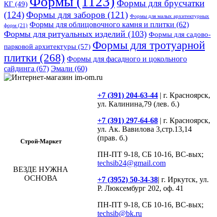
Формы
(1123)
Формы для брусчатки
КГ
(49)
(124)
Формы для заборов
(121)
Формы для малых архитектурных
Формы для облицовочного камня и плитки
(62)
форм
(21)
Формы для ритуальных изделий
(103)
Формы для садово-
Формы для тротуарной
парковой архитектуры
(57)
плитки
(268)
Формы для фасадного и цокольного
сайдинга
(67)
Эмали
(60)
+7 (391) 204-63-44
| г. Красноярск,
ул. Калинина,79 (лев. б.)
+7 (391) 297-64-68
| г. Красноярск,
ул. Ак. Вавилова 3,стр.13,14
(прав. б.)
Строй-Маркет
ПН-ПТ 9-18, СБ 10-16, ВС-вых;
techsib24@gmail.com
ВЕЗДЕ НУЖНА
ОСНОВА
+7 (3952) 50-34-38
| г. Иркутск, ул.
Р. Люксембург 202, оф. 41
ПН-ПТ 9-18, СБ 10-16, ВС-вых;
techsib@bk.ru