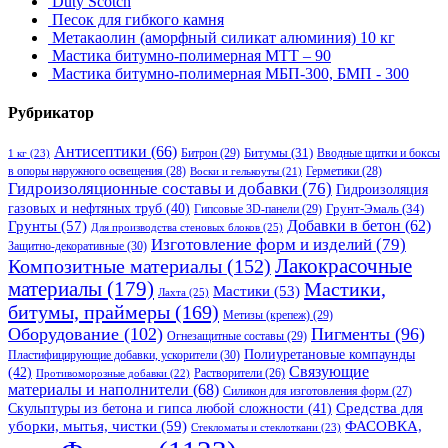
Duty Scotch
Песок для гибкого камня
Метакаолин (аморфный силикат алюминия) 10 кг
Мастика битумно-полимерная МТТ – 90
Мастика битумно-полимерная МБП-300, БМП - 300
Рубрикатор
Антисептики
(66)
Битрон
(29)
Битумы
(31)
Вводные щитки и боксы
1 кг
(23)
в опоры наружного освещения
(28)
Герметики
(28)
Воски и гелькоуты
(21)
Гидроизоляционные составы и добавки
(76)
Гидроизоляция
газовых и нефтяных труб
(40)
Гипсовые 3D-панели
(29)
Грунт-Эмаль
(34)
Грунты
(57)
Добавки в бетон
(62)
Для производства стеновых блоков
(25)
Изготовление форм и изделий
(79)
Защитно-декоративные
(30)
Композитные материалы
(152)
Лакокрасочные
материалы
(179)
Мастики,
Мастики
(53)
Лахта
(25)
битумы, праймеры
(169)
Метизы (крепеж)
(29)
Оборудование
(102)
Пигменты
(96)
Огнезащитные составы
(29)
Полиуретановые компаунды
Пластифицирующие добавки, ускорители
(30)
Связующие
(42)
Противоморозные добавки
(22)
Растворители
(26)
материалы и наполнители
(68)
Силикон для изготовления форм
(27)
Средства для
Скульптуры из бетона и гипса любой сложности
(41)
уборки, мытья, чистки
(59)
ФАСОВКА,
Стекломаты и стеклоткани
(23)