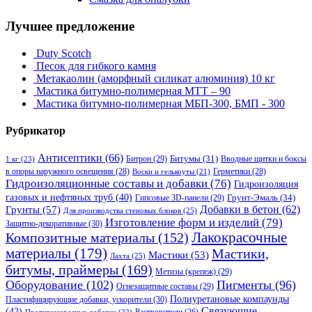
Лучшее предложение
Duty Scotch
Песок для гибкого камня
Метакаолин (аморфный силикат алюминия) 10 кг
Мастика битумно-полимерная МТТ – 90
Мастика битумно-полимерная МБП-300, БМП - 300
Рубрикатор
Антисептики
(66)
Битрон
(29)
Битумы
(31)
Вводные щитки и боксы
1 кг
(23)
в опоры наружного освещения
(28)
Герметики
(28)
Воски и гелькоуты
(21)
Гидроизоляционные составы и добавки
(76)
Гидроизоляция
газовых и нефтяных труб
(40)
Гипсовые 3D-панели
(29)
Грунт-Эмаль
(34)
Грунты
(57)
Добавки в бетон
(62)
Для производства стеновых блоков
(25)
Изготовление форм и изделий
(79)
Защитно-декоративные
(30)
Композитные материалы
(152)
Лакокрасочные
материалы
(179)
Мастики,
Мастики
(53)
Лахта
(25)
битумы, праймеры
(169)
Метизы (крепеж)
(29)
Оборудование
(102)
Пигменты
(96)
Огнезащитные составы
(29)
Полиуретановые компаунды
Пластифицирующие добавки, ускорители
(30)
Связующие
(42)