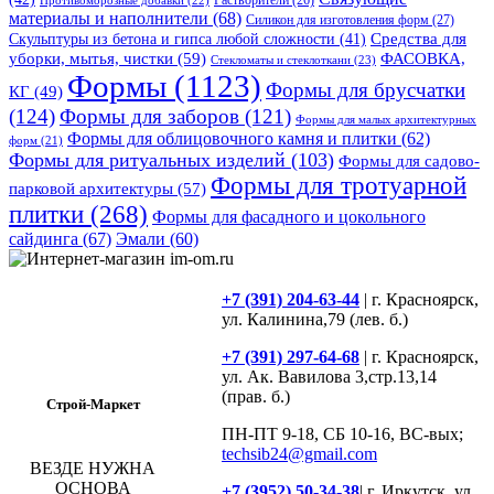
Противоморозные добавки
(22)
Растворители
(26)
материалы и наполнители
(68)
Силикон для изготовления форм
(27)
Средства для
Скульптуры из бетона и гипса любой сложности
(41)
уборки, мытья, чистки
(59)
ФАСОВКА,
Стекломаты и стеклоткани
(23)
Формы
(1123)
Формы для брусчатки
КГ
(49)
(124)
Формы для заборов
(121)
Формы для малых архитектурных
Формы для облицовочного камня и плитки
(62)
форм
(21)
Формы для ритуальных изделий
(103)
Формы для садово-
Формы для тротуарной
парковой архитектуры
(57)
плитки
(268)
Формы для фасадного и цокольного
сайдинга
(67)
Эмали
(60)
+7 (391) 204-63-44
| г. Красноярск,
ул. Калинина,79 (лев. б.)
+7 (391) 297-64-68
| г. Красноярск,
ул. Ак. Вавилова 3,стр.13,14
(прав. б.)
Строй-Маркет
ПН-ПТ 9-18, СБ 10-16, ВС-вых;
techsib24@gmail.com
ВЕЗДЕ НУЖНА
ОСНОВА
+7 (3952) 50-34-38
| г. Иркутск, ул.