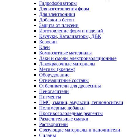
Гидрофобизаторы
Для изготовления форм
Для электроники
Добавки в бетон
Защита от плесени
Изготовление форм и изделий
Каучуки, Катализаторы, ДВК
Керосин
Клеи
Композитные материалы
Лаки и смолы электроизоляционные
Лакокрасочные материалы
Метизы (крепеж)
Оборудование
Огнезащитные составы
Отбеливатели для древесины
Пеногасители
Пигменты
ПМС, смазки, эмульсии, теплоносители
Полимерные добавки
Противогололедные реагенты
Разделительные смазки
Растворители
Связующие материалы и наполнители
Силаны