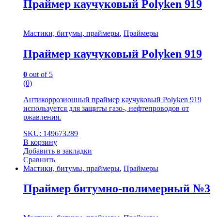
Праймер каучуковый Polyken 919
Мастики, битумы, праймеры
,
Праймеры
Праймер каучуковый Polyken 919
0
out of 5
(0)
Антикоррозионный праймер каучуковый Polyken 919
используется для защиты газо-, нефтепроводов от
ржавления.
SKU: 149673289
В корзину
Добавить в закладки
Сравнить
Мастики, битумы, праймеры
,
Праймеры
Праймер битумно-полимерный №3