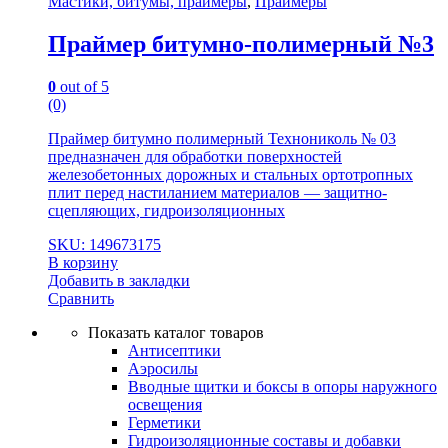
Мастики, битумы, праймеры
,
Праймеры
Праймер битумно-полимерный №3
0
out of 5
(0)
Праймер битумно полимерный Технониколь № 03
предназначен для обработки поверхностей
железобетонных дорожных и стальных ортотропных
плит перед настиланием материалов — защитно-
сцепляющих, гидроизоляционных
SKU: 149673175
В корзину
Добавить в закладки
Сравнить
Показать каталог товаров
Антисептики
Аэросилы
Вводные щитки и боксы в опоры наружного
освещения
Герметики
Гидроизоляционные составы и добавки