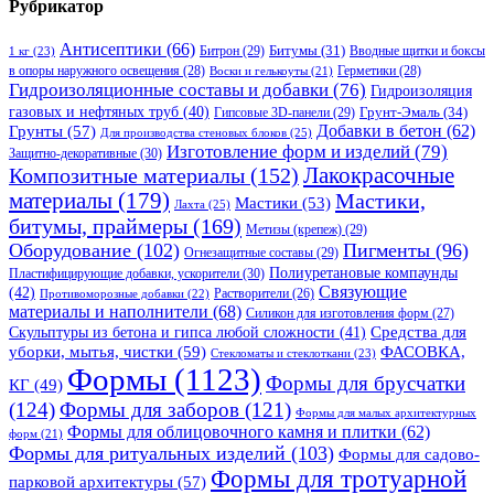
Рубрикатор
Антисептики
(66)
Битрон
(29)
Битумы
(31)
Вводные щитки и боксы
1 кг
(23)
в опоры наружного освещения
(28)
Герметики
(28)
Воски и гелькоуты
(21)
Гидроизоляционные составы и добавки
(76)
Гидроизоляция
газовых и нефтяных труб
(40)
Гипсовые 3D-панели
(29)
Грунт-Эмаль
(34)
Грунты
(57)
Добавки в бетон
(62)
Для производства стеновых блоков
(25)
Изготовление форм и изделий
(79)
Защитно-декоративные
(30)
Композитные материалы
(152)
Лакокрасочные
материалы
(179)
Мастики,
Мастики
(53)
Лахта
(25)
битумы, праймеры
(169)
Метизы (крепеж)
(29)
Оборудование
(102)
Пигменты
(96)
Огнезащитные составы
(29)
Полиуретановые компаунды
Пластифицирующие добавки, ускорители
(30)
Связующие
(42)
Противоморозные добавки
(22)
Растворители
(26)
материалы и наполнители
(68)
Силикон для изготовления форм
(27)
Средства для
Скульптуры из бетона и гипса любой сложности
(41)
уборки, мытья, чистки
(59)
ФАСОВКА,
Стекломаты и стеклоткани
(23)
Формы
(1123)
Формы для брусчатки
КГ
(49)
(124)
Формы для заборов
(121)
Формы для малых архитектурных
Формы для облицовочного камня и плитки
(62)
форм
(21)
Формы для ритуальных изделий
(103)
Формы для садово-
Формы для тротуарной
парковой архитектуры
(57)