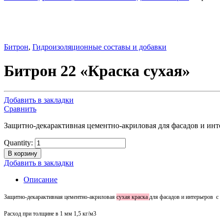
Битрон
,
Гидроизоляционные составы и добавки
Битрон 22 «Краска сухая»
Добавить в закладки
Сравнить
Защитно-декарактивная цементно-акриловая для фасадов и инте
Quantity:
В корзину
Добавить в закладки
Описание
Защитно-декарактивная
цементно-акриловая
сухая
краска
для
фасадов
и
интерьеров
с
Расход
при
толщине
в
1
мм
1
,5
кг
/м3