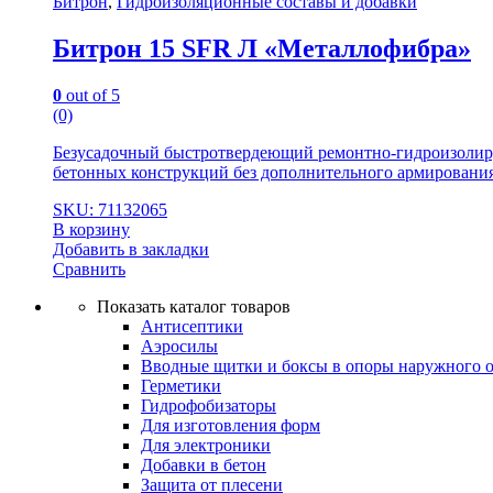
Битрон
,
Гидроизоляционные составы и добавки
Битрон 15 SFR Л «Металлофибра»
0
out of 5
(0)
Безусадочный быстротвердеющий ремонтно-гидроизолирую
бетонных конструкций без дополнительного армирования
SKU: 71132065
В корзину
Добавить в закладки
Сравнить
Показать каталог товаров
Антисептики
Аэросилы
Вводные щитки и боксы в опоры наружного 
Герметики
Гидрофобизаторы
Для изготовления форм
Для электроники
Добавки в бетон
Защита от плесени