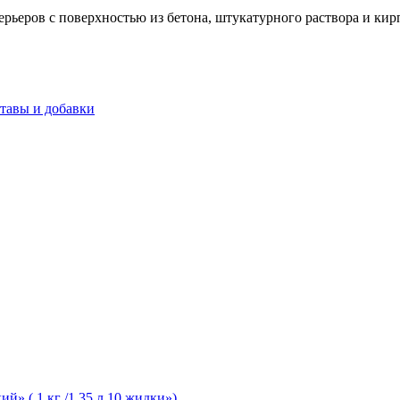
рьеров с поверхностью из бетона, штукатурного раствора и кирп
тавы и добавки
» ( 1 кг /1,35 л 10 жидки»).