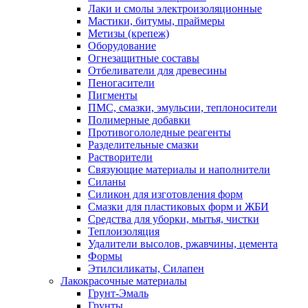
Лаки и смолы электроизоляционные
Мастики, битумы, праймеры
Метизы (крепеж)
Оборудование
Огнезащитные составы
Отбеливатели для древесины
Пеногасители
Пигменты
ПМС, смазки, эмульсии, теплоносители
Полимерные добавки
Противогололедные реагенты
Разделительные смазки
Растворители
Связующие материалы и наполнители
Силаны
Силикон для изготовления форм
Смазки для пластиковых форм и ЖБИ
Средства для уборки, мытья, чистки
Теплоизоляция
Удалители высолов, ржавчины, цемента
Формы
Этилсиликаты, Силапен
Лакокрасочные материалы
Грунт-Эмаль
Грунты