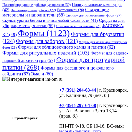
Полиуретановые компаунды
Пластифицирующие добавки, ускорители
(30)
Связующие
(42)
Противоморозные добавки
(22)
Растворители
(26)
материалы и наполнители
(68)
Силикон для изготовления форм
(27)
Средства для
Скульптуры из бетона и гипса любой сложности
(41)
уборки, мытья, чистки
(59)
ФАСОВКА,
Стекломаты и стеклоткани
(23)
Формы
(1123)
Формы для брусчатки
КГ
(49)
(124)
Формы для заборов
(121)
Формы для малых архитектурных
Формы для облицовочного камня и плитки
(62)
форм
(21)
Формы для ритуальных изделий
(103)
Формы для садово-
Формы для тротуарной
парковой архитектуры
(57)
плитки
(268)
Формы для фасадного и цокольного
сайдинга
(67)
Эмали
(60)
+7 (391) 204-63-44
| г. Красноярск,
ул. Калинина,79 (лев. б.)
+7 (391) 297-64-68
| г. Красноярск,
ул. Ак. Вавилова 3,стр.13,14
(прав. б.)
Строй-Маркет
ПН-ПТ 9-18, СБ 10-16, ВС-вых;
techsib24@gmail.com