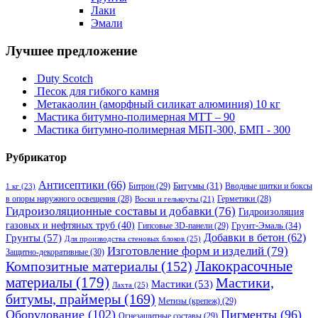
Лаки
Эмали
Лучшее предложение
Duty Scotch
Песок для гибкого камня
Метакаолин (аморфный силикат алюминия) 10 кг
Мастика битумно-полимерная МТТ – 90
Мастика битумно-полимерная МБП-300, БМП - 300
Рубрикатор
Антисептики
(66)
Битрон
(29)
Битумы
(31)
Вводные щитки и боксы
1 кг
(23)
в опоры наружного освещения
(28)
Герметики
(28)
Воски и гелькоуты
(21)
Гидроизоляционные составы и добавки
(76)
Гидроизоляция
газовых и нефтяных труб
(40)
Гипсовые 3D-панели
(29)
Грунт-Эмаль
(34)
Грунты
(57)
Добавки в бетон
(62)
Для производства стеновых блоков
(25)
Изготовление форм и изделий
(79)
Защитно-декоративные
(30)
Композитные материалы
(152)
Лакокрасочные
материалы
(179)
Мастики,
Мастики
(53)
Лахта
(25)
битумы, праймеры
(169)
Метизы (крепеж)
(29)
Оборудование
(102)
Пигменты
(96)
Огнезащитные составы
(29)