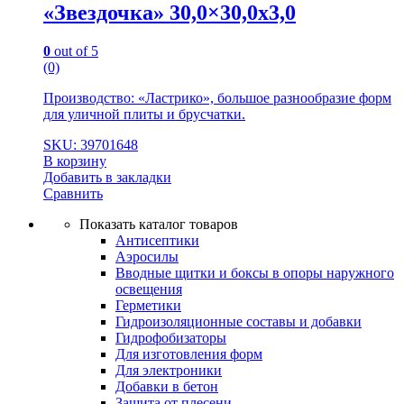
«Звездочка» 30,0×30,0x3,0
0
out of 5
(0)
Производство: «Ластрико», большое разнообразие форм
для уличной плиты и брусчатки.
SKU: 39701648
В корзину
Добавить в закладки
Сравнить
Показать каталог товаров
Антисептики
Аэросилы
Вводные щитки и боксы в опоры наружного
освещения
Герметики
Гидроизоляционные составы и добавки
Гидрофобизаторы
Для изготовления форм
Для электроники
Добавки в бетон
Защита от плесени