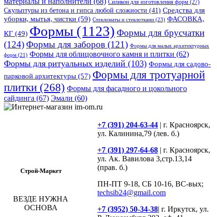
материалы и наполнители
(68)
Силикон для изготовления форм
(27)
Средства для
Скульптуры из бетона и гипса любой сложности
(41)
уборки, мытья, чистки
(59)
ФАСОВКА,
Стекломаты и стеклоткани
(23)
Формы
(1123)
Формы для брусчатки
КГ
(49)
(124)
Формы для заборов
(121)
Формы для малых архитектурных
Формы для облицовочного камня и плитки
(62)
форм
(21)
Формы для ритуальных изделий
(103)
Формы для садово-
Формы для тротуарной
парковой архитектуры
(57)
плитки
(268)
Формы для фасадного и цокольного
сайдинга
(67)
Эмали
(60)
+7 (391) 204-63-44
| г. Красноярск,
ул. Калинина,79 (лев. б.)
+7 (391) 297-64-68
| г. Красноярск,
ул. Ак. Вавилова 3,стр.13,14
(прав. б.)
Строй-Маркет
ПН-ПТ 9-18, СБ 10-16, ВС-вых;
techsib24@gmail.com
ВЕЗДЕ НУЖНА
ОСНОВА
+7 (3952) 50-34-38
| г. Иркутск, ул.