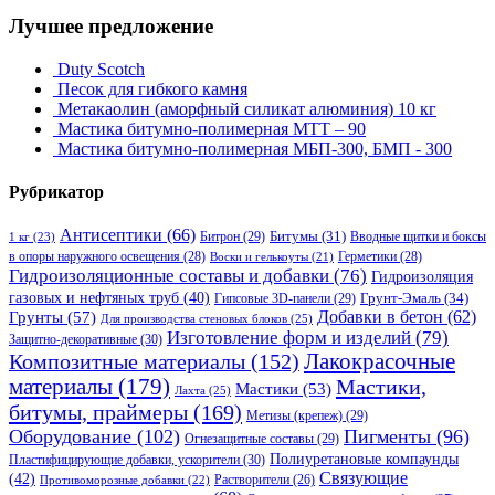
Лучшее предложение
Duty Scotch
Песок для гибкого камня
Метакаолин (аморфный силикат алюминия) 10 кг
Мастика битумно-полимерная МТТ – 90
Мастика битумно-полимерная МБП-300, БМП - 300
Рубрикатор
Антисептики
(66)
Битрон
(29)
Битумы
(31)
Вводные щитки и боксы
1 кг
(23)
в опоры наружного освещения
(28)
Герметики
(28)
Воски и гелькоуты
(21)
Гидроизоляционные составы и добавки
(76)
Гидроизоляция
газовых и нефтяных труб
(40)
Гипсовые 3D-панели
(29)
Грунт-Эмаль
(34)
Грунты
(57)
Добавки в бетон
(62)
Для производства стеновых блоков
(25)
Изготовление форм и изделий
(79)
Защитно-декоративные
(30)
Композитные материалы
(152)
Лакокрасочные
материалы
(179)
Мастики,
Мастики
(53)
Лахта
(25)
битумы, праймеры
(169)
Метизы (крепеж)
(29)
Оборудование
(102)
Пигменты
(96)
Огнезащитные составы
(29)
Полиуретановые компаунды
Пластифицирующие добавки, ускорители
(30)
Связующие
(42)
Противоморозные добавки
(22)
Растворители
(26)