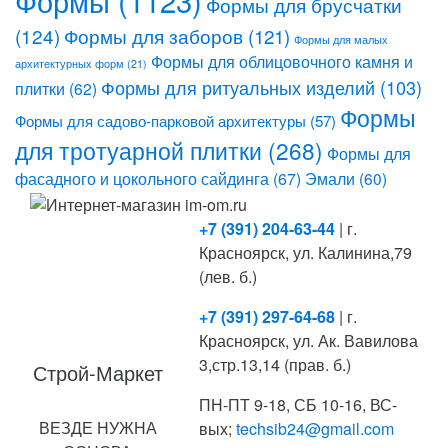
Формы для брусчатки
(124)
Формы для заборов
(121)
Формы для малых
Формы для облицовочного камня и
архитектурных форм
(21)
Формы для ритуальных изделий
(103)
плитки
(62)
Формы
Формы для садово-парковой архитектуры
(57)
для тротуарной плитки
(268)
Формы для
фасадного и цокольного сайдинга
(67)
Эмали
(60)
+7 (391) 204-63-44
| г.
Красноярск, ул. Калинина,79
(лев. б.)
+7 (391) 297-64-68
| г.
Красноярск, ул. Ак. Вавилова
3,стр.13,14 (прав. б.)
Строй-Маркет
ПН-ПТ 9-18, СБ 10-16, ВС-
ВЕЗДЕ НУЖНА
вых;
techsib24@gmail.com