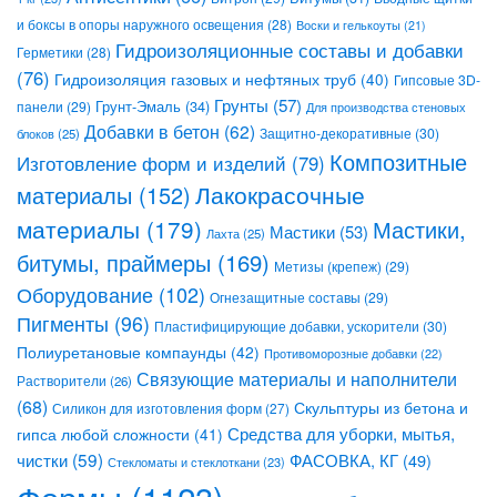
и боксы в опоры наружного освещения
(28)
Воски и гелькоуты
(21)
Гидроизоляционные составы и добавки
Герметики
(28)
(76)
Гидроизоляция газовых и нефтяных труб
(40)
Гипсовые 3D-
Грунты
(57)
Грунт-Эмаль
(34)
панели
(29)
Для производства стеновых
Добавки в бетон
(62)
Защитно-декоративные
(30)
блоков
(25)
Композитные
Изготовление форм и изделий
(79)
Лакокрасочные
материалы
(152)
материалы
(179)
Мастики,
Мастики
(53)
Лахта
(25)
битумы, праймеры
(169)
Метизы (крепеж)
(29)
Оборудование
(102)
Огнезащитные составы
(29)
Пигменты
(96)
Пластифицирующие добавки, ускорители
(30)
Полиуретановые компаунды
(42)
Противоморозные добавки
(22)
Связующие материалы и наполнители
Растворители
(26)
(68)
Скульптуры из бетона и
Силикон для изготовления форм
(27)
Средства для уборки, мытья,
гипса любой сложности
(41)
чистки
(59)
ФАСОВКА, КГ
(49)
Стекломаты и стеклоткани
(23)
Формы
(1123)