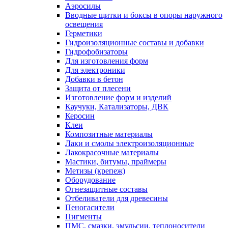
Аэросилы
Вводные щитки и боксы в опоры наружного
освещения
Герметики
Гидроизоляционные составы и добавки
Гидрофобизаторы
Для изготовления форм
Для электроники
Добавки в бетон
Защита от плесени
Изготовление форм и изделий
Каучуки, Катализаторы, ДВК
Керосин
Клеи
Композитные материалы
Лаки и смолы электроизоляционные
Лакокрасочные материалы
Мастики, битумы, праймеры
Метизы (крепеж)
Оборудование
Огнезащитные составы
Отбеливатели для древесины
Пеногасители
Пигменты
ПМС, смазки, эмульсии, теплоносители