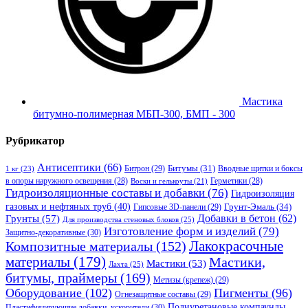
Мастика
битумно-полимерная МБП-300, БМП - 300
Рубрикатор
Антисептики
(66)
Битрон
(29)
Битумы
(31)
Вводные щитки и боксы
1 кг
(23)
в опоры наружного освещения
(28)
Герметики
(28)
Воски и гелькоуты
(21)
Гидроизоляционные составы и добавки
(76)
Гидроизоляция
газовых и нефтяных труб
(40)
Гипсовые 3D-панели
(29)
Грунт-Эмаль
(34)
Грунты
(57)
Добавки в бетон
(62)
Для производства стеновых блоков
(25)
Изготовление форм и изделий
(79)
Защитно-декоративные
(30)
Композитные материалы
(152)
Лакокрасочные
материалы
(179)
Мастики,
Мастики
(53)
Лахта
(25)
битумы, праймеры
(169)
Метизы (крепеж)
(29)
Оборудование
(102)
Пигменты
(96)
Огнезащитные составы
(29)
Полиуретановые компаунды
Пластифицирующие добавки, ускорители
(30)