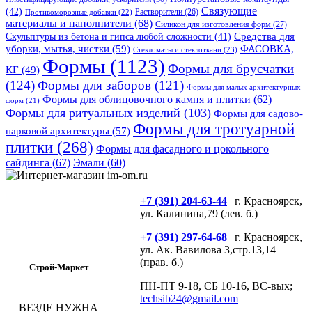
Связующие
(42)
Противоморозные добавки
(22)
Растворители
(26)
материалы и наполнители
(68)
Силикон для изготовления форм
(27)
Средства для
Скульптуры из бетона и гипса любой сложности
(41)
уборки, мытья, чистки
(59)
ФАСОВКА,
Стекломаты и стеклоткани
(23)
Формы
(1123)
Формы для брусчатки
КГ
(49)
(124)
Формы для заборов
(121)
Формы для малых архитектурных
Формы для облицовочного камня и плитки
(62)
форм
(21)
Формы для ритуальных изделий
(103)
Формы для садово-
Формы для тротуарной
парковой архитектуры
(57)
плитки
(268)
Формы для фасадного и цокольного
сайдинга
(67)
Эмали
(60)
+7 (391) 204-63-44
| г. Красноярск,
ул. Калинина,79 (лев. б.)
+7 (391) 297-64-68
| г. Красноярск,
ул. Ак. Вавилова 3,стр.13,14
(прав. б.)
Строй-Маркет
ПН-ПТ 9-18, СБ 10-16, ВС-вых;
techsib24@gmail.com
ВЕЗДЕ НУЖНА