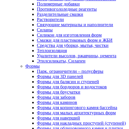
Полимерные добавки
Противогололедные реагенты
Разделительные смазки
Растворители
Связующие материалы и наполнители
Силаны
Силикон для изготовления форм
Смазки для пластиковых форм и ЖБИ
Средства для уборки, мытья, чистки
Теплоизоляция
Удалители высолов, ржавчины, цемента
Этилсиликаты, Силапен
Формы
Парк. ограничители – полусферы
Формы для 3D панелей
Формы для балясин и ступеней
Формы для бордюров и водостоков
Формы для брусчатки
Формы для заборов
Формы для каминов
Формы для копингового камня бассейна
Формы для малых архитектурных форм
Формы для наверший
Формы для накладных проступей (ступеней)
Формы для облицовочного камня и плитки