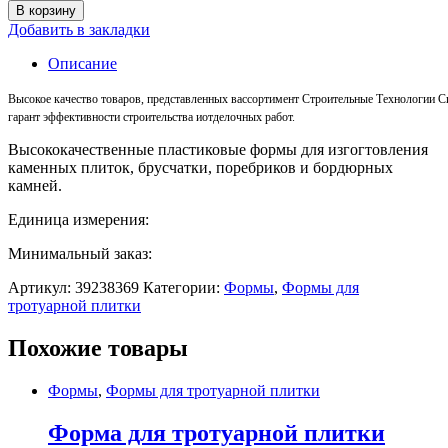
В корзину
Добавить в закладки
Описание
Высокое
качество
товаров
,
представленных
в
ассортимент
Строительные
Технологии
С
гарант
эффективности
строительства
и
отделочных
работ
.
Высококачественные пластиковые формы для изгогтовления
каменных плиток, брусчатки, поребриков и бордюрных
камней.
Единица измерения:
Минимальный заказ:
Артикул:
39238369
Категории:
Формы
,
Формы для
тротуарной плитки
Похожие товары
Формы
,
Формы для тротуарной плитки
Форма для тротуарной плитки