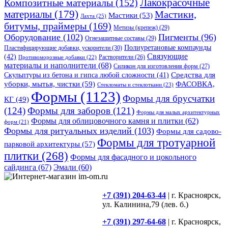
Композитные материалы
(152)
Лакокрасочные
материалы
(179)
Мастики,
Мастики
(53)
Лахта
(25)
битумы, праймеры
(169)
Метизы (крепеж)
(29)
Оборудование
(102)
Пигменты
(96)
Огнезащитные составы
(29)
Полиуретановые компаунды
Пластифицирующие добавки, ускорители
(30)
Связующие
(42)
Противоморозные добавки
(22)
Растворители
(26)
материалы и наполнители
(68)
Силикон для изготовления форм
(27)
Средства для
Скульптуры из бетона и гипса любой сложности
(41)
уборки, мытья, чистки
(59)
ФАСОВКА,
Стекломаты и стеклоткани
(23)
Формы
(1123)
Формы для брусчатки
КГ
(49)
(124)
Формы для заборов
(121)
Формы для малых архитектурных
Формы для облицовочного камня и плитки
(62)
форм
(21)
Формы для ритуальных изделий
(103)
Формы для садово-
Формы для тротуарной
парковой архитектуры
(57)
плитки
(268)
Формы для фасадного и цокольного
сайдинга
(67)
Эмали
(60)
+7 (391) 204-63-44
| г. Красноярск,
ул. Калинина,79 (лев. б.)
+7 (391) 297-64-68
| г. Красноярск,