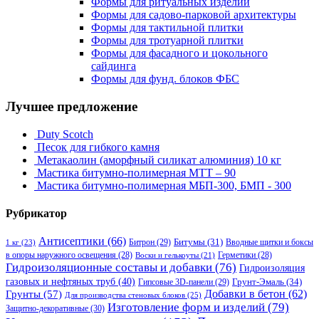
Формы для ритуальных изделий
Формы для садово-парковой архитектуры
Формы для тактильной плитки
Формы для тротуарной плитки
Формы для фасадного и цокольного
сайдинга
Формы для фунд. блоков ФБС
Лучшее предложение
Duty Scotch
Песок для гибкого камня
Метакаолин (аморфный силикат алюминия) 10 кг
Мастика битумно-полимерная МТТ – 90
Мастика битумно-полимерная МБП-300, БМП - 300
Рубрикатор
Антисептики
(66)
Битрон
(29)
Битумы
(31)
Вводные щитки и боксы
1 кг
(23)
в опоры наружного освещения
(28)
Герметики
(28)
Воски и гелькоуты
(21)
Гидроизоляционные составы и добавки
(76)
Гидроизоляция
газовых и нефтяных труб
(40)
Гипсовые 3D-панели
(29)
Грунт-Эмаль
(34)
Грунты
(57)
Добавки в бетон
(62)
Для производства стеновых блоков
(25)
Изготовление форм и изделий
(79)
Защитно-декоративные
(30)