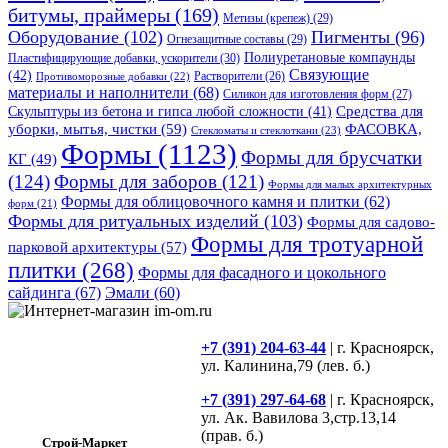
битумы, праймеры
(169)
Метизы (крепеж)
(29)
Оборудование
(102)
Пигменты
(96)
Огнезащитные составы
(29)
Полиуретановые компаунды
Пластифицирующие добавки, ускорители
(30)
Связующие
(42)
Противоморозные добавки
(22)
Растворители
(26)
материалы и наполнители
(68)
Силикон для изготовления форм
(27)
Средства для
Скульптуры из бетона и гипса любой сложности
(41)
уборки, мытья, чистки
(59)
ФАСОВКА,
Стекломаты и стеклоткани
(23)
Формы
(1123)
Формы для брусчатки
КГ
(49)
(124)
Формы для заборов
(121)
Формы для малых архитектурных
Формы для облицовочного камня и плитки
(62)
форм
(21)
Формы для ритуальных изделий
(103)
Формы для садово-
Формы для тротуарной
парковой архитектуры
(57)
плитки
(268)
Формы для фасадного и цокольного
сайдинга
(67)
Эмали
(60)
+7 (391) 204-63-44
| г. Красноярск,
ул. Калинина,79 (лев. б.)
+7 (391) 297-64-68
| г. Красноярск,
ул. Ак. Вавилова 3,стр.13,14
(прав. б.)
Строй-Маркет