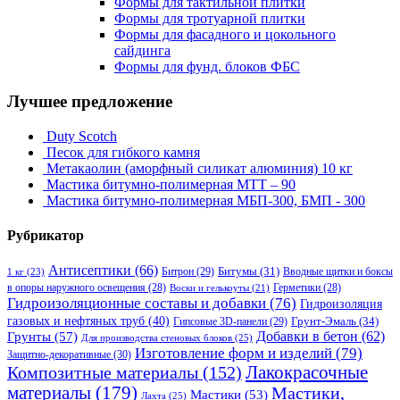
Формы для тактильной плитки
Формы для тротуарной плитки
Формы для фасадного и цокольного
сайдинга
Формы для фунд. блоков ФБС
Лучшее предложение
Duty Scotch
Песок для гибкого камня
Метакаолин (аморфный силикат алюминия) 10 кг
Мастика битумно-полимерная МТТ – 90
Мастика битумно-полимерная МБП-300, БМП - 300
Рубрикатор
Антисептики
(66)
Битрон
(29)
Битумы
(31)
Вводные щитки и боксы
1 кг
(23)
в опоры наружного освещения
(28)
Герметики
(28)
Воски и гелькоуты
(21)
Гидроизоляционные составы и добавки
(76)
Гидроизоляция
газовых и нефтяных труб
(40)
Гипсовые 3D-панели
(29)
Грунт-Эмаль
(34)
Грунты
(57)
Добавки в бетон
(62)
Для производства стеновых блоков
(25)
Изготовление форм и изделий
(79)
Защитно-декоративные
(30)
Композитные материалы
(152)
Лакокрасочные
материалы
(179)
Мастики,
Мастики
(53)
Лахта
(25)