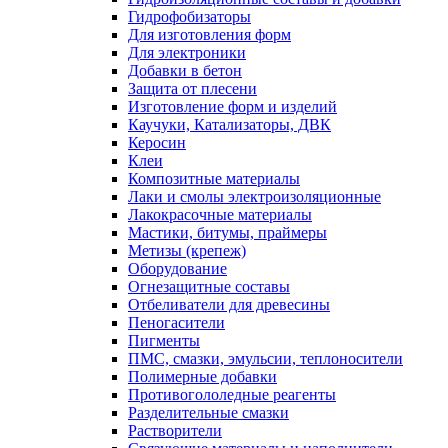
Гидрофобизаторы
Для изготовления форм
Для электроники
Добавки в бетон
Защита от плесени
Изготовление форм и изделий
Каучуки, Катализаторы, ДВК
Керосин
Клеи
Композитные материалы
Лаки и смолы электроизоляционные
Лакокрасочные материалы
Мастики, битумы, праймеры
Метизы (крепеж)
Оборудование
Огнезащитные составы
Отбеливатели для древесины
Пеногасители
Пигменты
ПМС, смазки, эмульсии, теплоносители
Полимерные добавки
Противогололедные реагенты
Разделительные смазки
Растворители