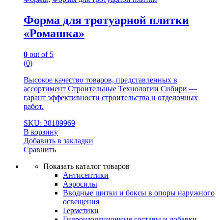
Форма для тротуарной плитки
«Ромашка»
0
out of 5
(0)
Высокое качество товаров, представленных в
ассортимент Строительные Технологии Сибири —
гарант эффективности строительства и отделочных
работ.
SKU: 38189969
В корзину
Добавить в закладки
Сравнить
Показать каталог товаров
Антисептики
Аэросилы
Вводные щитки и боксы в опоры наружного
освещения
Герметики
Гидроизоляционные составы и добавки