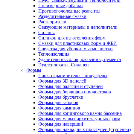
ПМС, смазки, эмульсии, теплоносители
Полимерные добавки
Противогололедные реагенты
Разделительные смазки
Растворители
Связующие материалы и наполнители
Силаны
Силикон для изготовления форм
Смазки для пластиковых форм и ЖБИ
Средства для уборки, мытья, чистки
Теплоизоляция
Удалители высолов, ржавчины, цемента
Этилсиликаты, Силапен
Формы
Парк. ограничители – полусферы
Формы для 3D панелей
Формы для балясин и ступеней
Формы для бордюров и водостоков
Формы для брусчатки
Формы для заборов
Формы для каминов
Формы для копингового камня бассейна
Формы для малых архитектурных форм
Формы для наверший
Формы для накладных проступей (ступеней)