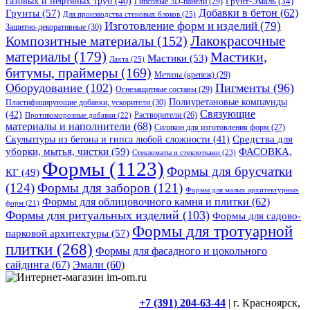
газовых и нефтяных труб
(40)
Гипсовые 3D-панели
(29)
Грунт-Эмаль
(34)
Грунты
(57)
Добавки в бетон
(62)
Для производства стеновых блоков
(25)
Изготовление форм и изделий
(79)
Защитно-декоративные
(30)
Композитные материалы
(152)
Лакокрасочные
материалы
(179)
Мастики,
Мастики
(53)
Лахта
(25)
битумы, праймеры
(169)
Метизы (крепеж)
(29)
Оборудование
(102)
Пигменты
(96)
Огнезащитные составы
(29)
Полиуретановые компаунды
Пластифицирующие добавки, ускорители
(30)
Связующие
(42)
Противоморозные добавки
(22)
Растворители
(26)
материалы и наполнители
(68)
Силикон для изготовления форм
(27)
Средства для
Скульптуры из бетона и гипса любой сложности
(41)
уборки, мытья, чистки
(59)
ФАСОВКА,
Стекломаты и стеклоткани
(23)
Формы
(1123)
Формы для брусчатки
КГ
(49)
(124)
Формы для заборов
(121)
Формы для малых архитектурных
Формы для облицовочного камня и плитки
(62)
форм
(21)
Формы для ритуальных изделий
(103)
Формы для садово-
Формы для тротуарной
парковой архитектуры
(57)
плитки
(268)
Формы для фасадного и цокольного
сайдинга
(67)
Эмали
(60)
+7 (391) 204-63-44
| г. Красноярск,