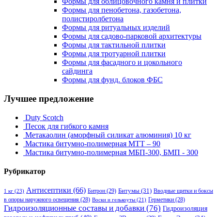
Формы для облицовочного камня и плитки
Формы для пенобетона, газобетона,
полистиролбетона
Формы для ритуальных изделий
Формы для садово-парковой архитектуры
Формы для тактильной плитки
Формы для тротуарной плитки
Формы для фасадного и цокольного
сайдинга
Формы для фунд. блоков ФБС
Лучшее предложение
Duty Scotch
Песок для гибкого камня
Метакаолин (аморфный силикат алюминия) 10 кг
Мастика битумно-полимерная МТТ – 90
Мастика битумно-полимерная МБП-300, БМП - 300
Рубрикатор
Антисептики
(66)
Битрон
(29)
Битумы
(31)
Вводные щитки и боксы
1 кг
(23)
в опоры наружного освещения
(28)
Герметики
(28)
Воски и гелькоуты
(21)
Гидроизоляционные составы и добавки
(76)
Гидроизоляция