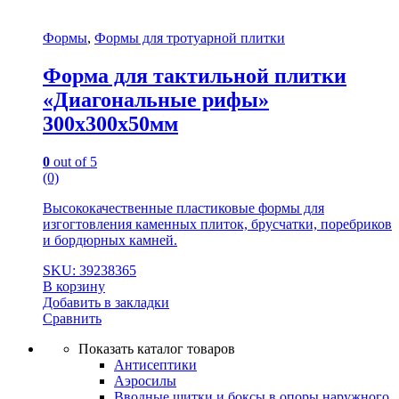
Формы
,
Формы для тротуарной плитки
Форма для тактильной плитки
«Диагональные рифы»
300х300х50мм
0
out of 5
(0)
Высококачественные пластиковые формы для
изгогтовления каменных плиток, брусчатки, поребриков
и бордюрных камней.
SKU: 39238365
В корзину
Добавить в закладки
Сравнить
Показать каталог товаров
Антисептики
Аэросилы
Вводные щитки и боксы в опоры наружного