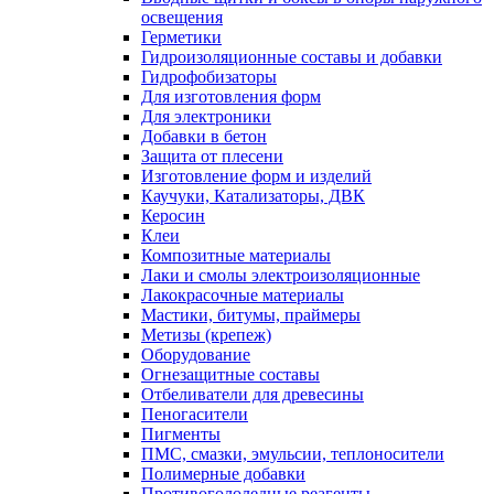
освещения
Герметики
Гидроизоляционные составы и добавки
Гидрофобизаторы
Для изготовления форм
Для электроники
Добавки в бетон
Защита от плесени
Изготовление форм и изделий
Каучуки, Катализаторы, ДВК
Керосин
Клеи
Композитные материалы
Лаки и смолы электроизоляционные
Лакокрасочные материалы
Мастики, битумы, праймеры
Метизы (крепеж)
Оборудование
Огнезащитные составы
Отбеливатели для древесины
Пеногасители
Пигменты
ПМС, смазки, эмульсии, теплоносители
Полимерные добавки
Противогололедные реагенты