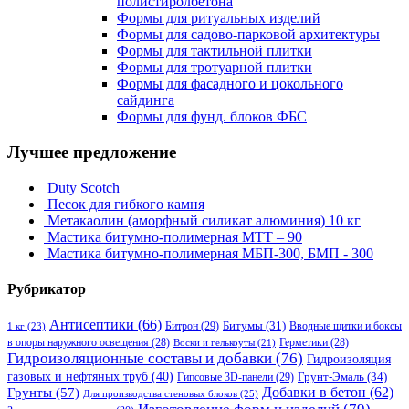
полистиролбетона
Формы для ритуальных изделий
Формы для садово-парковой архитектуры
Формы для тактильной плитки
Формы для тротуарной плитки
Формы для фасадного и цокольного
сайдинга
Формы для фунд. блоков ФБС
Лучшее предложение
Duty Scotch
Песок для гибкого камня
Метакаолин (аморфный силикат алюминия) 10 кг
Мастика битумно-полимерная МТТ – 90
Мастика битумно-полимерная МБП-300, БМП - 300
Рубрикатор
Антисептики
(66)
Битрон
(29)
Битумы
(31)
Вводные щитки и боксы
1 кг
(23)
в опоры наружного освещения
(28)
Герметики
(28)
Воски и гелькоуты
(21)
Гидроизоляционные составы и добавки
(76)
Гидроизоляция
газовых и нефтяных труб
(40)
Гипсовые 3D-панели
(29)
Грунт-Эмаль
(34)
Грунты
(57)
Добавки в бетон
(62)
Для производства стеновых блоков
(25)