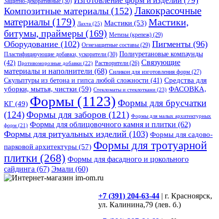
Изготовление форм и изделий
(79)
Защитно-декоративные
(30)
Композитные материалы
(152)
Лакокрасочные
материалы
(179)
Мастики,
Мастики
(53)
Лахта
(25)
битумы, праймеры
(169)
Метизы (крепеж)
(29)
Оборудование
(102)
Пигменты
(96)
Огнезащитные составы
(29)
Полиуретановые компаунды
Пластифицирующие добавки, ускорители
(30)
Связующие
(42)
Противоморозные добавки
(22)
Растворители
(26)
материалы и наполнители
(68)
Силикон для изготовления форм
(27)
Средства для
Скульптуры из бетона и гипса любой сложности
(41)
уборки, мытья, чистки
(59)
ФАСОВКА,
Стекломаты и стеклоткани
(23)
Формы
(1123)
Формы для брусчатки
КГ
(49)
(124)
Формы для заборов
(121)
Формы для малых архитектурных
Формы для облицовочного камня и плитки
(62)
форм
(21)
Формы для ритуальных изделий
(103)
Формы для садово-
Формы для тротуарной
парковой архитектуры
(57)
плитки
(268)
Формы для фасадного и цокольного
сайдинга
(67)
Эмали
(60)
+7 (391) 204-63-44
| г. Красноярск,
ул. Калинина,79 (лев. б.)