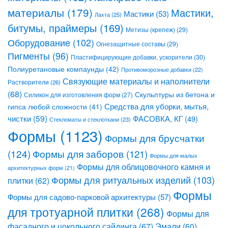
материалы
(179)
Мастики,
Мастики
(53)
Лахта
(25)
битумы, праймеры
(169)
Метизы (крепеж)
(29)
Оборудование
(102)
Огнезащитные составы
(29)
Пигменты
(96)
Пластифицирующие добавки, ускорители
(30)
Полиуретановые компаунды
(42)
Противоморозные добавки
(22)
Связующие материалы и наполнители
Растворители
(26)
(68)
Скульптуры из бетона и
Силикон для изготовления форм
(27)
Средства для уборки, мытья,
гипса любой сложности
(41)
чистки
(59)
ФАСОВКА, КГ
(49)
Стекломаты и стеклоткани
(23)
Формы
(1123)
Формы для брусчатки
(124)
Формы для заборов
(121)
Формы для малых
Формы для облицовочного камня и
архитектурных форм
(21)
Формы для ритуальных изделий
(103)
плитки
(62)
Формы
Формы для садово-парковой архитектуры
(57)
для тротуарной плитки
(268)
Формы для
фасадного и цокольного сайдинга
(67)
Эмали
(60)