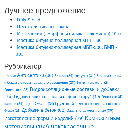
Лучшее предложение
Duty Scotch
Песок для гибкого камня
Метакаолин (аморфный силикат алюминия) 10 кг
Мастика битумно-полимерная МТТ – 90
Мастика битумно-полимерная МБП-300, БМП -
300
Рубрикатор
Антисептики
(66)
Битрон
(29)
Битумы
(31)
Вводные щитки
1 кг
(23)
и боксы в опоры наружного освещения
(28)
Воски и гелькоуты
(21)
Гидроизоляционные составы и добавки
Герметики
(28)
(76)
Гидроизоляция газовых и нефтяных труб
(40)
Гипсовые 3D-
Грунты
(57)
Грунт-Эмаль
(34)
панели
(29)
Для производства стеновых
Добавки в бетон
(62)
Защитно-декоративные
(30)
блоков
(25)
Композитные
Изготовление форм и изделий
(79)
Лакокрасочные
материалы
(152)