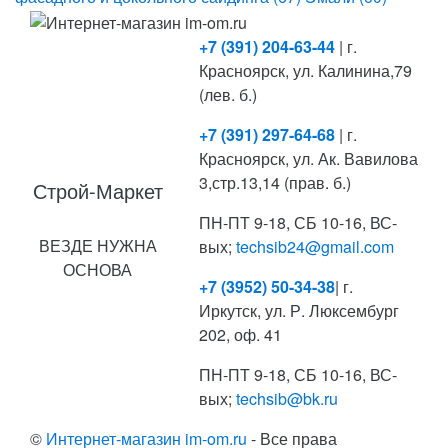
+7 (391) 204-63-44
| г.
Красноярск, ул. Калинина,79
(лев. б.)
+7 (391) 297-64-68
| г.
Красноярск, ул. Ак. Вавилова
3,стр.13,14 (прав. б.)
Строй-Маркет
ПН-ПТ 9-18, СБ 10-16, ВС-
ВЕЗДЕ НУЖНА
вых;
techsib24@gmail.com
ОСНОВА
+7 (3952) 50-34-38
| г.
Иркутск, ул. Р. Люксембург
202, оф. 41
ПН-ПТ 9-18, СБ 10-16, ВС-
вых;
techsib@bk.ru
©
Интернет-магазин im-om.ru
- Все права