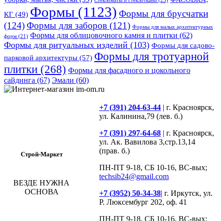
Стекломаты и стеклоткани
(23)
Формы
(1123)
Формы для брусчатки
КГ
(49)
(124)
Формы для заборов
(121)
Формы для малых архитектурных
Формы для облицовочного камня и плитки
(62)
форм
(21)
Формы для ритуальных изделий
(103)
Формы для садово-
Формы для тротуарной
парковой архитектуры
(57)
плитки
(268)
Формы для фасадного и цокольного
сайдинга
(67)
Эмали
(60)
+7 (391) 204-63-44
| г. Красноярск,
ул. Калинина,79 (лев. б.)
+7 (391) 297-64-68
| г. Красноярск,
ул. Ак. Вавилова 3,стр.13,14
(прав. б.)
Строй-Маркет
ПН-ПТ 9-18, СБ 10-16, ВС-вых;
techsib24@gmail.com
ВЕЗДЕ НУЖНА
ОСНОВА
+7 (3952) 50-34-38
| г. Иркутск, ул.
Р. Люксембург 202, оф. 41
ПН-ПТ 9-18, СБ 10-16, ВС-вых;