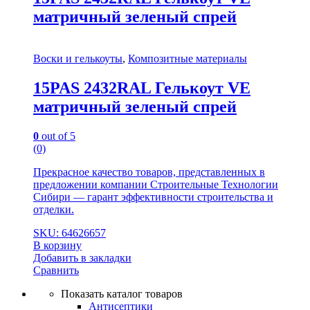
матричный зеленый спрей
Воски и гелькоуты
,
Композитные материалы
15PAS 2432RAL Гелькоут VE
матричный зеленый спрей
0
out of 5
(0)
Прекрасное качество товаров, представленных в
предложении компании Строительные Технологии
Сибири — гарант эффективности строительства и
отделки.
SKU: 64626657
В корзину
Добавить в закладки
Сравнить
Показать каталог товаров
Антисептики