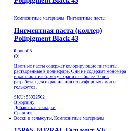
Polipigment Black 43
Композитные материалы
,
Пигментные пасты
Пигментная паста (коллер)
Polipigment Black 43
0
out of 5
(0)
Цветные пасты содержат колорирующие пигменты,
растворенные в полиэфире. Они не содержат мономера
и растворителей, могут храниться более 10 лет.
разработан для окрашивания полиэфирных смол и
гелькоутов.
SKU: 53922502
В корзину
Добавить в закладки
Сравнить
Воски и гелькоуты
,
Композитные материалы
15PAS 2432RAL Гелькоут VE