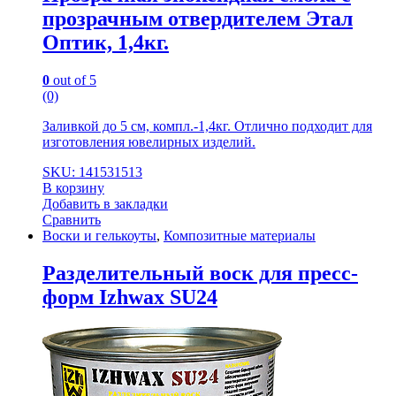
прозрачным отвердителем Этал
Оптик, 1,4кг.
0
out of 5
(0)
Заливкой до 5 см, компл.-1,4кг. Отлично подходит для
изготовления ювелирных изделий.
SKU: 141531513
В корзину
Добавить в закладки
Сравнить
Воски и гелькоуты
,
Композитные материалы
Разделительный воск для пресс-
форм Izhwax SU24