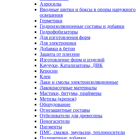
Аэросилы
Вводные щитки и боксы в опоры наружного
освещения
Герметики
Гидроизоляционные составы и добавки
Гидрофобизаторы
Для изготовления форм
Для электроники
Добавки в бетон
Защита от плесени
Изготовление форм и изделий
Каучуки, Катализаторы, ДВК
Керосин
Клеи
Лаки и смолы электроизоляционные
Лакокрасочные материалы
Мастики, битумы, праймеры
Метизы (крепеж)
Оборудование
Огнезащитные составы
Отбеливатели для древесины
Пеногасители
Пигменты
ПМС, смазки, эмульсии, теплоносители
Полимерные добавки