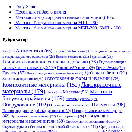
Duty Scotch
Песок для гибкого камня
Метакаолин (аморфный силикат алюминия) 10 кг
Мастика битумно-полимерная МТТ – 90
Мастика битумно-полимерная МБП-300, БМП - 300
Рубрикатор
Антисептики
(66)
Битрон
(29)
Битумы
(31)
Вводные щитки и боксы
1 кг
(23)
в опоры наружного освещения
(28)
Герметики
(28)
Воски и гелькоуты
(21)
Гидроизоляционные составы и добавки
(76)
Гидроизоляция
газовых и нефтяных труб
(40)
Гипсовые 3D-панели
(29)
Грунт-Эмаль
(34)
Грунты
(57)
Добавки в бетон
(62)
Для производства стеновых блоков
(25)
Изготовление форм и изделий
(79)
Защитно-декоративные
(30)
Композитные материалы
(152)
Лакокрасочные
материалы
(179)
Мастики,
Мастики
(53)
Лахта
(25)
битумы, праймеры
(169)
Метизы (крепеж)
(29)
Оборудование
(102)
Пигменты
(96)
Огнезащитные составы
(29)
Полиуретановые компаунды
Пластифицирующие добавки, ускорители
(30)
Связующие
(42)
Противоморозные добавки
(22)
Растворители
(26)
материалы и наполнители
(68)
Силикон для изготовления форм
(27)
Средства для
Скульптуры из бетона и гипса любой сложности
(41)
уборки, мытья, чистки
(59)
ФАСОВКА,