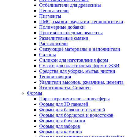
Отбеливатели для древесины
Пеногасители
Пигменты
ПМС, смазки, эмульсии, теплоносители
Полимерные добавки
Противогололедные реагенты
Разделительные смазки
Растворители
Связующие материалы и наполнители
Силаны
Силикон для изготовления форм
Смазки для пластиковых форм и ЖБИ
Средства для уборки, мытья, чистки
Теплоизоляция
Удалители высолов, ржавчины, цемента
Этилсиликаты, Силапен
Формы
Парк. ограничители – полусферы
Формы для 3D панелей
Формы для балясин и ступеней
Формы для бордюров и водостоков
Формы для брусчатки
Формы для заборов
Формы для каминов