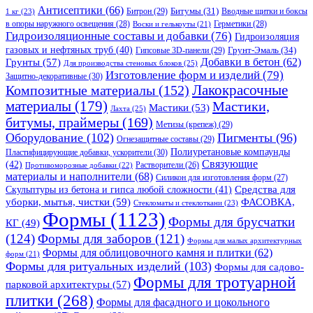
Антисептики
(66)
Битрон
(29)
Битумы
(31)
Вводные щитки и боксы
1 кг
(23)
в опоры наружного освещения
(28)
Герметики
(28)
Воски и гелькоуты
(21)
Гидроизоляционные составы и добавки
(76)
Гидроизоляция
газовых и нефтяных труб
(40)
Гипсовые 3D-панели
(29)
Грунт-Эмаль
(34)
Грунты
(57)
Добавки в бетон
(62)
Для производства стеновых блоков
(25)
Изготовление форм и изделий
(79)
Защитно-декоративные
(30)
Композитные материалы
(152)
Лакокрасочные
материалы
(179)
Мастики,
Мастики
(53)
Лахта
(25)
битумы, праймеры
(169)
Метизы (крепеж)
(29)
Оборудование
(102)
Пигменты
(96)
Огнезащитные составы
(29)
Полиуретановые компаунды
Пластифицирующие добавки, ускорители
(30)
Связующие
(42)
Противоморозные добавки
(22)
Растворители
(26)
материалы и наполнители
(68)
Силикон для изготовления форм
(27)
Средства для
Скульптуры из бетона и гипса любой сложности
(41)
уборки, мытья, чистки
(59)
ФАСОВКА,
Стекломаты и стеклоткани
(23)
Формы
(1123)
Формы для брусчатки
КГ
(49)
(124)
Формы для заборов
(121)
Формы для малых архитектурных
Формы для облицовочного камня и плитки
(62)
форм
(21)
Формы для ритуальных изделий
(103)
Формы для садово-
Формы для тротуарной
парковой архитектуры
(57)
плитки
(268)
Формы для фасадного и цокольного