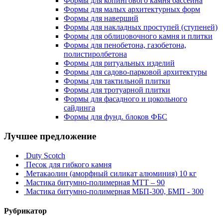
Формы для копингового камня бассейна
Формы для малых архитектурных форм
Формы для наверший
Формы для накладных проступей (ступеней)
Формы для облицовочного камня и плитки
Формы для пенобетона, газобетона,
полистиролбетона
Формы для ритуальных изделий
Формы для садово-парковой архитектуры
Формы для тактильной плитки
Формы для тротуарной плитки
Формы для фасадного и цокольного
сайдинга
Формы для фунд. блоков ФБС
Лучшее предложение
Duty Scotch
Песок для гибкого камня
Метакаолин (аморфный силикат алюминия) 10 кг
Мастика битумно-полимерная МТТ – 90
Мастика битумно-полимерная МБП-300, БМП - 300
Рубрикатор