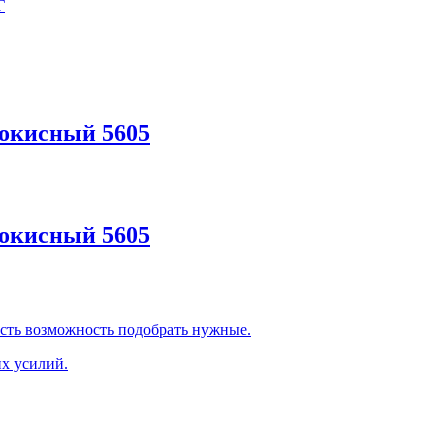
Г
оокисный 5605
оокисный 5605
сть возможность подобрать нужные.
х усилий.