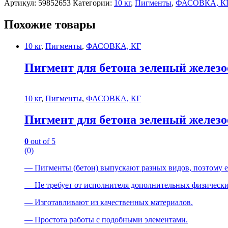
Артикул:
59852653
Категории:
10 кг
,
Пигменты
,
ФАСОВКА, К
Похожие товары
10 кг
,
Пигменты
,
ФАСОВКА, КГ
Пигмент для бетона зеленый желез
10 кг
,
Пигменты
,
ФАСОВКА, КГ
Пигмент для бетона зеленый желез
0
out of 5
(0)
— Пигменты (бетон) выпускают разных видов, поэтому е
— Не требует от исполнителя дополнительных физически
— Изготавливают из качественных материалов.
— Простота paбoты с подобными элементами.