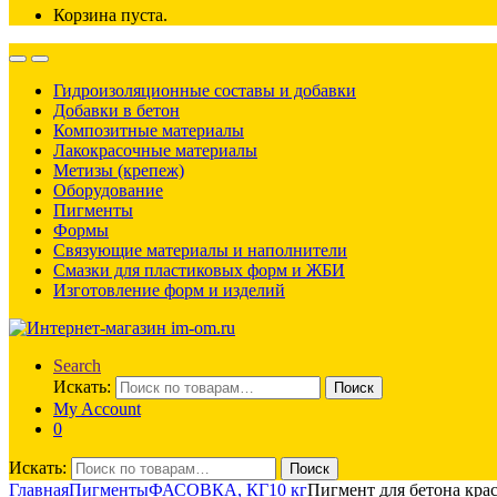
Корзина пуста.
Гидроизоляционные составы и добавки
Добавки в бетон
Композитные материалы
Лакокрасочные материалы
Метизы (крепеж)
Оборудование
Пигменты
Формы
Связующие материалы и наполнители
Смазки для пластиковых форм и ЖБИ
Изготовление форм и изделий
Search
Искать:
Поиск
My Account
0
Искать:
Поиск
Главная
Пигменты
ФАСОВКА, КГ
10 кг
Пигмент для бетона кра