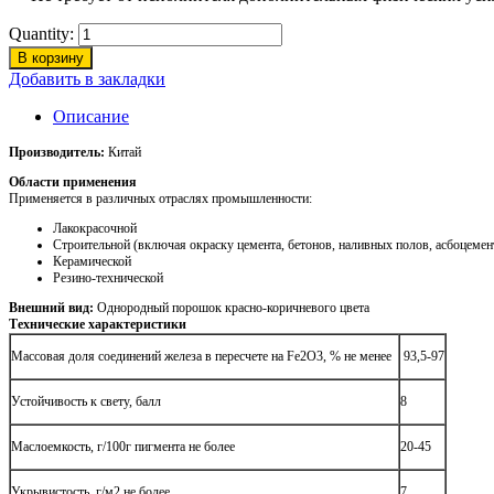
Quantity:
В корзину
Добавить в закладки
Описание
Производитель:
Китай
Области применения
Применяется в различных отраслях промышленности:
Лакокрасочной
Строительной (включая окраску цемента, бетонов, наливных полов, асбоцемент
Керамической
Резино-технической
Внешний вид:
Однородный порошок красно-коричневого цвета
Технические характеристики
Массовая доля соединений железа в пересчете на Fe2O3, % не менее
93,5-97
Устойчивость к свету, балл
8
Маслоемкость, г/100г пигмента не более
20-45
Укрывистость, г/м2 не более
7