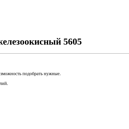
железоокисный 5605
озможность подобрать нужные.
лий.