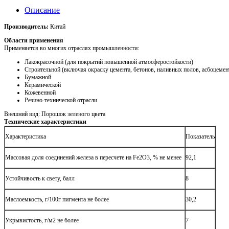
Описание
Производитель:
Китай
Области применения
Применяется во многих отраслях промышленности:
Лакокрасочной (для покрытий повышенной атмосферостойкости)
Строительной (включая окраску цемента, бетонов, наливных полов, асбоцемент
Бумажной
Керамической
Кожевенной
Резино-технической отрасли
Внешний вид: Порошок зеленого цвета
Технические характеристики
Характеристика
Показатель
Массовая доля соединений железа в пересчете на Fe2O3, % не менее
92,1
Устойчивость к свету, балл
8
Маслоемкость, г/100г пигмента не более
30,2
Укрывистость, г/м2 не более
7