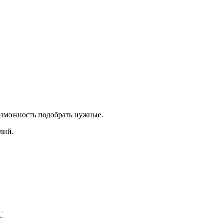
озможность подобрать нужные.
лий.
Г