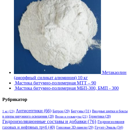
Метакаолин
(аморфный силикат алюминия) 10 кг
Мастика битумно-полимерная МТТ – 90
Мастика битумно-полимерная МБП-300, БМП - 300
Рубрикатор
Антисептики
(66)
Битрон
(29)
Битумы
(31)
Вводные щитки и боксы
1 кг
(23)
в опоры наружного освещения
(28)
Герметики
(28)
Воски и гелькоуты
(21)
Гидроизоляционные составы и добавки
(76)
Гидроизоляция
газовых и нефтяных труб
(40)
Гипсовые 3D-панели
(29)
Грунт-Эмаль
(34)