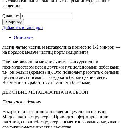
высокоактивные алюминатные и кремнийсодержащие
вещества.
Quantity:
В корзину
Добавить в закладки
Описание
ластинчатые частицы метакаолина примерно 1-2 микрон —
на порядок мельче частиц портландцемента.
Цвет метакаолина можно считать конкурентным
преимуществом перед другими пуццолановыми добавками,
т.к. он белый (кремовый). Это позволяет работать с белыми
цементами, гипсами — создавать белые сухие смеси.
Возможность работать с цветными бетонами.
ДЕЙСТВИЕ МЕТАКАОЛИНА НА БЕТОН
Плотность бетона
Ускоряет гидратацию и твердение цементного камня.
Модификатор структуры. Приводит к формированию
плотной, спаянной структуры цементного камня, улучшает
его физико-механические свойства.