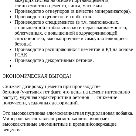
вяжущих систем на основе портландцемента,
глиноземистого цемента, гипса, магнезии.
Производство огнеупоров (в качестве минерализатора).
Производство цеолитов и сорбентов.
Производство спеццементов (в т.ч. тампонажных,
с повышенной стабильностью и нерасслаиваемостью,
облегченных, с повышенной водоудерживающей
способностью, высокопрочные и самоуплотняющиеся
бетоны).
Производство расширяющихся цементов и РД на основе
ГСАК.
Производство декоративных бетонов.
ЭКОНОМИЧЕСКАЯ ВЫГОДА!
Снижает дозировку цемента при производстве
бетонов (учитывая тот факт, что цены на цемент интенсивно
растут), улучшая характеристики бетонов — снижение
ползучести, усадочных деформаций.
Это высокоактивная алюмосиликатная пуццолановая добавка.
Минеральная составляющая метакаолина включает
высокоактивные алюминатные и кремнийсодержащие
вещества.