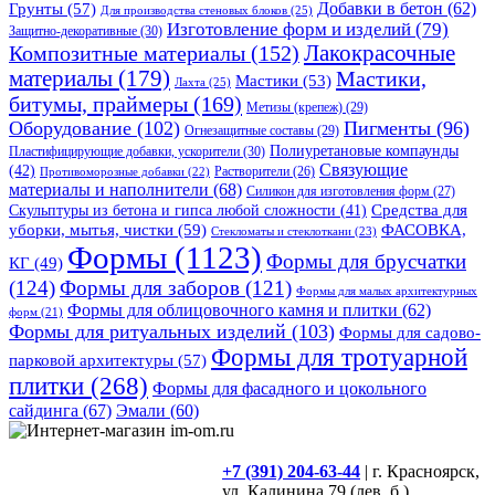
Грунты
(57)
Добавки в бетон
(62)
Для производства стеновых блоков
(25)
Изготовление форм и изделий
(79)
Защитно-декоративные
(30)
Композитные материалы
(152)
Лакокрасочные
материалы
(179)
Мастики,
Мастики
(53)
Лахта
(25)
битумы, праймеры
(169)
Метизы (крепеж)
(29)
Оборудование
(102)
Пигменты
(96)
Огнезащитные составы
(29)
Полиуретановые компаунды
Пластифицирующие добавки, ускорители
(30)
Связующие
(42)
Противоморозные добавки
(22)
Растворители
(26)
материалы и наполнители
(68)
Силикон для изготовления форм
(27)
Средства для
Скульптуры из бетона и гипса любой сложности
(41)
уборки, мытья, чистки
(59)
ФАСОВКА,
Стекломаты и стеклоткани
(23)
Формы
(1123)
Формы для брусчатки
КГ
(49)
(124)
Формы для заборов
(121)
Формы для малых архитектурных
Формы для облицовочного камня и плитки
(62)
форм
(21)
Формы для ритуальных изделий
(103)
Формы для садово-
Формы для тротуарной
парковой архитектуры
(57)
плитки
(268)
Формы для фасадного и цокольного
сайдинга
(67)
Эмали
(60)
+7 (391) 204-63-44
| г. Красноярск,
ул. Калинина,79 (лев. б.)