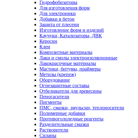
Гидрофобизаторы
Для изготовления форм
Для электроники
Добавки в бетон
Защита от плесени
Изготовление форм и изделий
Каучуки, Катализаторы, ДВК
Керосин
Клеи
Композитные материалы
Лаки и смолы электроизоляционные
Лакокрасочные материалы
Мастики, битумы, праймеры
Метизы (крепеж)
Оборудование
Огнезащитные составы
Отбеливатели для древесины
Пеногасители
Пигменты
ПМС, смазки, эмульсии, теплоносители
Полимерные добавки
Противогололедные реагенты
Разделительные смазки
Растворители
Силаны