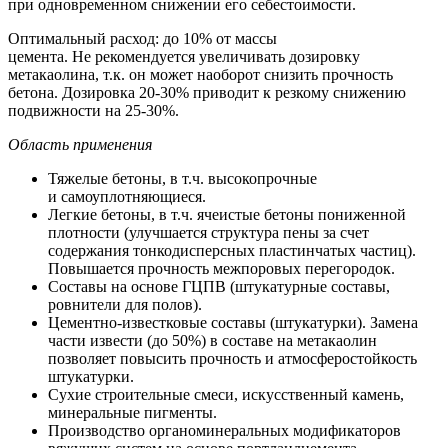
при одновременном снижении его себестоимости.
Оптимальный расход: до 10% от массы
цемента. Не рекомендуется увеличивать дозировку
метакаолина, т.к. он может наоборот снизить прочность
бетона. Дозировка 20-30% приводит к резкому снижению
подвижности на 25-30%.
Область применения
Тяжелые бетоны, в т.ч. высокопрочные
и самоуплотняющиеся.
Легкие бетоны, в т.ч. ячеистые бетоны пониженной
плотности (улучшается структура пены за счет
содержания тонкодисперсных пластинчатых частиц).
Повышается прочность межпоровых перегородок.
Составы на основе ГЦПВ (штукатурные составы,
ровнители для полов).
Цементно-известковые составы (штукатурки). Замена
части извести (до 50%) в составе на метакаолин
позволяет повысить прочность и атмосферостойкость
штукатурки.
Сухие строительные смеси, искусственный камень,
минеральные пигменты.
Производство органоминеральных модификаторов