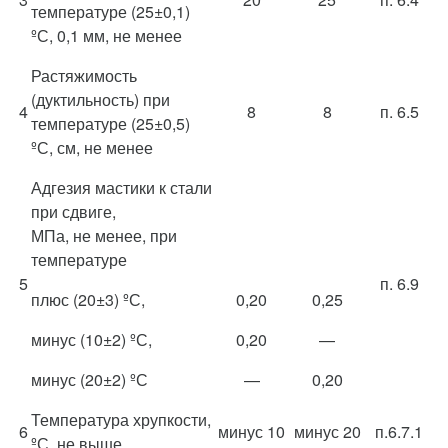
температуре (25±0,1)
ºС, 0,1 мм, не менее
Растяжимость
(дуктильность) при
4
8
8
п. 6.5
температуре (25±0,5)
ºС, см, не менее
Адгезия мастики к стали
при сдвиге,
МПа, не менее, при
температуре
5
п. 6.9
плюс (20±3) ºС,
0,20
0,25
минус (10±2) ºС,
0,20
—
минус (20±2) ºС
—
0,20
Температура хрупкости,
6
минус 10
минус 20
п.6.7.1
ºС, не выше