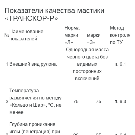
Показатели качества мастики
«ТРАНСКОР-Р»
Норма
Метод
Наименование
№
марки
марки
контроля
показателей
«Л»
«З»
по ТУ
Однородная масса
черного цвета без
1
Внешний вид рулона
видимых
п. 6.1
посторонних
включений
Температура
размягчения по методу
2
75
75
п. 6.3
«Кольцо и Шар», ºС, не
менее
Глубина проникания
иглы (пенетрация) при
3
20
25
п. 6.4