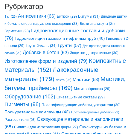
Рубрикатор
Антисептики
(66)
Битрон
(29)
Битумы
(31)
Вводные щитки
1 кг
(23)
и боксы в опоры наружного освещения
(28)
Воски и гелькоуты
(21)
Гидроизоляционные составы и добавки
Герметики
(28)
(76)
Гидроизоляция газовых и нефтяных труб
(40)
Гипсовые 3D-
Грунты
(57)
Грунт-Эмаль
(34)
панели
(29)
Для производства стеновых
Добавки в бетон
(62)
Защитно-декоративные
(30)
блоков
(25)
Композитные
Изготовление форм и изделий
(79)
Лакокрасочные
материалы
(152)
материалы
(179)
Мастики,
Мастики
(53)
Лахта
(25)
битумы, праймеры
(169)
Метизы (крепеж)
(29)
Оборудование
(102)
Огнезащитные составы
(29)
Пигменты
(96)
Пластифицирующие добавки, ускорители
(30)
Полиуретановые компаунды
(42)
Противоморозные добавки
(22)
Связующие материалы и наполнители
Растворители
(26)
(68)
Скульптуры из бетона и
Силикон для изготовления форм
(27)
Средства для уборки, мытья,
гипса любой сложности
(41)