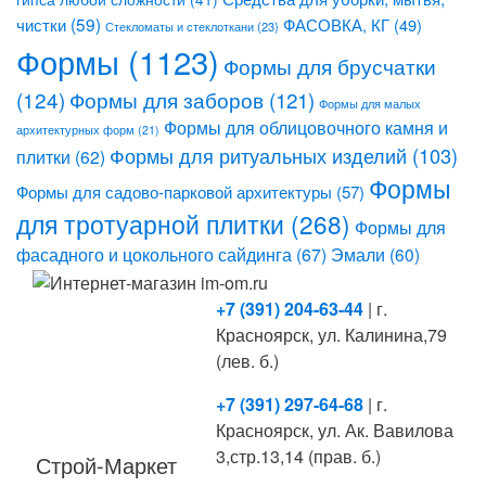
чистки
(59)
ФАСОВКА, КГ
(49)
Стекломаты и стеклоткани
(23)
Формы
(1123)
Формы для брусчатки
(124)
Формы для заборов
(121)
Формы для малых
Формы для облицовочного камня и
архитектурных форм
(21)
Формы для ритуальных изделий
(103)
плитки
(62)
Формы
Формы для садово-парковой архитектуры
(57)
для тротуарной плитки
(268)
Формы для
фасадного и цокольного сайдинга
(67)
Эмали
(60)
+7 (391) 204-63-44
| г.
Красноярск, ул. Калинина,79
(лев. б.)
+7 (391) 297-64-68
| г.
Красноярск, ул. Ак. Вавилова
3,стр.13,14 (прав. б.)
Строй-Маркет