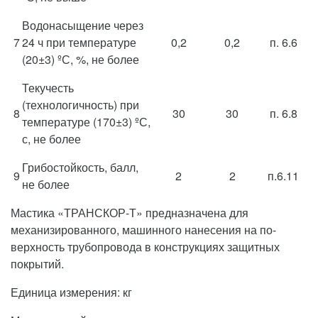
Водонасыщение через
7
24 ч при температуре
0,2
0,2
п. 6.6
(20±3) ºС, %, не более
Текучесть
(технологичность) при
8
30
30
п. 6.8
температуре (170±3) ºС,
с, не более
Грибостойкость, балл,
9
2
2
п.6.11
не более
Мастика «ТРАНСКОР-Т» предназначена для
механизированного, машинного нанесения на по-
верхность трубопровода в конструкциях защитных
покрытий.
Единица измерения: кг