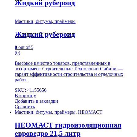
Жидкий рубероид
Мастики, битумы, праймеры
Жидкий рубероид
0
out of 5
(0)
Высокое качество товаров, представленных в
ассортимент Строительные Технологии Сибири —
гарант эффективности строительства и отделочных
работ.
SKU: 41155656
В корзину
Добавить в закладки
Сравнить
Мастики, битумы, праймеры
,
НЕОМАСТ
НЕОМАСТ гидроизоляционная
евроведро 21,5 литр