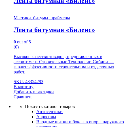
Лента битумная «Биленс»
Мастики, битумы, праймеры
Лента битумная «Биленс»
0
out of 5
(0)
Высокое качество товаров, представленных в
ассортимент Строительные Технологии Сибири —
гарант эффективности строительства и отделочных
работ.
SKU: 43354293
В корзину
Добавить в закладки
Сравнить
Показать каталог товаров
Антисептики
Аэросилы
Вводные щитки и боксы в опоры наружного
освещения