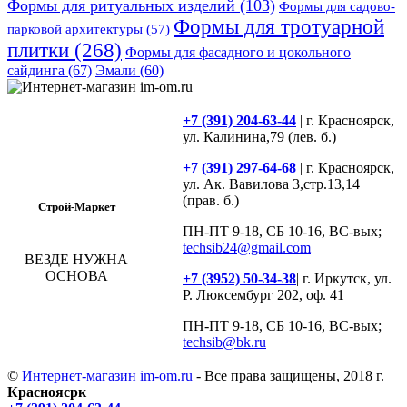
Формы для ритуальных изделий
(103)
Формы для садово-
Формы для тротуарной
парковой архитектуры
(57)
плитки
(268)
Формы для фасадного и цокольного
сайдинга
(67)
Эмали
(60)
+7 (391) 204-63-44
| г. Красноярск,
ул. Калинина,79 (лев. б.)
+7 (391) 297-64-68
| г. Красноярск,
ул. Ак. Вавилова 3,стр.13,14
(прав. б.)
Строй-Маркет
ПН-ПТ 9-18, СБ 10-16, ВС-вых;
techsib24@gmail.com
ВЕЗДЕ НУЖНА
ОСНОВА
+7 (3952) 50-34-38
| г. Иркутск, ул.
Р. Люксембург 202, оф. 41
ПН-ПТ 9-18, СБ 10-16, ВС-вых;
techsib@bk.ru
©
Интернет-магазин im-om.ru
- Все права защищены, 2018 г.
Красноясрк