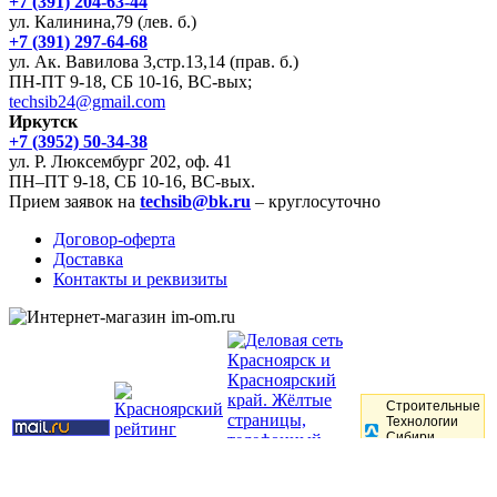
+7 (391) 204-63-44
ул. Калинина,79 (лев. б.)
+7 (391) 297-64-68
ул. Ак. Вавилова 3,стр.13,14 (прав. б.)
ПН-ПТ 9-18, СБ 10-16, ВС-вых;
techsib24@gmail.com
Иркутск
+7 (3952) 50-34-38
ул. Р. Люксембург 202, оф. 41
ПН–ПТ 9-18, СБ 10-16, ВС-вых.
Прием заявок на
techsib@bk.ru
– круглосуточно
Договор-оферта
Доставка
Контакты и реквизиты
Строительные
Технологии
Сибири
pulscen.ru