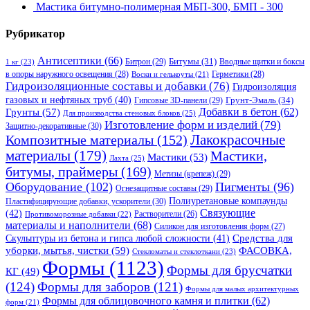
Мастика битумно-полимерная МБП-300, БМП - 300
Рубрикатор
Антисептики
(66)
Битрон
(29)
Битумы
(31)
Вводные щитки и боксы
1 кг
(23)
в опоры наружного освещения
(28)
Герметики
(28)
Воски и гелькоуты
(21)
Гидроизоляционные составы и добавки
(76)
Гидроизоляция
газовых и нефтяных труб
(40)
Гипсовые 3D-панели
(29)
Грунт-Эмаль
(34)
Грунты
(57)
Добавки в бетон
(62)
Для производства стеновых блоков
(25)
Изготовление форм и изделий
(79)
Защитно-декоративные
(30)
Композитные материалы
(152)
Лакокрасочные
материалы
(179)
Мастики,
Мастики
(53)
Лахта
(25)
битумы, праймеры
(169)
Метизы (крепеж)
(29)
Оборудование
(102)
Пигменты
(96)
Огнезащитные составы
(29)
Полиуретановые компаунды
Пластифицирующие добавки, ускорители
(30)
Связующие
(42)
Противоморозные добавки
(22)
Растворители
(26)
материалы и наполнители
(68)
Силикон для изготовления форм
(27)
Средства для
Скульптуры из бетона и гипса любой сложности
(41)
уборки, мытья, чистки
(59)
ФАСОВКА,
Стекломаты и стеклоткани
(23)
Формы
(1123)
Формы для брусчатки
КГ
(49)
(124)
Формы для заборов
(121)
Формы для малых архитектурных
Формы для облицовочного камня и плитки
(62)
форм
(21)