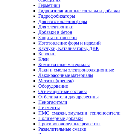
Герметики
Гидроизоляционные составы и добавки
Гидрофобизаторы
Для изготовления форм
Для электроники
Добавки в бетон
Защита от плесени
Изготовление форм и изделий
Каучуки, Катализаторы, ДВК
Керосин
Клеи
Композитные материалы
Лаки и смолы электроизоляционные
Лакокрасочные материалы
Метизы (крепеж)
Оборудование
Огнезащитные составы
Отбеливатели для древесины
Пеногасители
Пигменты
ПМС, смазки, эмульсии, теплоносители
Полимерные добавки
Противогололедные реагенты
Разделительные смазки