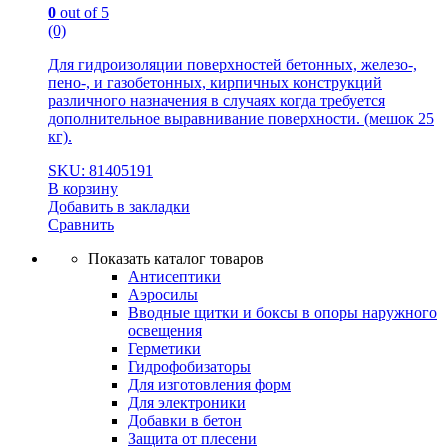
0
out of 5
(0)
Для гидроизоляции поверхностей бетонных, железо-,
пено-, и газобетонных, кирпичных конструкций
различного назначения в случаях когда требуется
дополнительное выравнивание поверхности. (мешок 25
кг).
SKU: 81405191
В корзину
Добавить в закладки
Сравнить
Показать каталог товаров
Антисептики
Аэросилы
Вводные щитки и боксы в опоры наружного
освещения
Герметики
Гидрофобизаторы
Для изготовления форм
Для электроники
Добавки в бетон
Защита от плесени