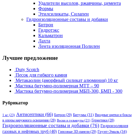
Удалители высолов, ржавчины, цемента
Формы
Этилсиликаты, Силапен
Гидроизоляционные составы и добавки
Битрон
Гидротэкс
Кальматрон
Лахта
Лента изоляционная Полилен
Лучшее предложение
Duty Scotch
Песок для гибкого камня
Метакаолин (аморфный силикат алюминия) 10 кг
Мастика битумно-полимерная МТТ – 90
Мастика битумно-полимерная МБП-300, БМП - 300
Рубрикатор
Антисептики
(66)
Битрон
(29)
Битумы
(31)
Вводные щитки и боксы
1 кг
(23)
в опоры наружного освещения
(28)
Герметики
(28)
Воски и гелькоуты
(21)
Гидроизоляционные составы и добавки
(76)
Гидроизоляция
газовых и нефтяных труб
(40)
Гипсовые 3D-панели
(29)
Грунт-Эмаль
(34)