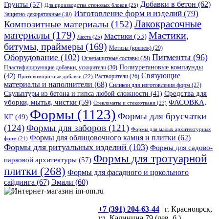
Грунты
(57)
Добавки в бетон
(62)
Для производства стеновых блоков
(25)
Изготовление форм и изделий
(79)
Защитно-декоративные
(30)
Композитные материалы
(152)
Лакокрасочные
материалы
(179)
Мастики,
Мастики
(53)
Лахта
(25)
битумы, праймеры
(169)
Метизы (крепеж)
(29)
Оборудование
(102)
Пигменты
(96)
Огнезащитные составы
(29)
Полиуретановые компаунды
Пластифицирующие добавки, ускорители
(30)
Связующие
(42)
Противоморозные добавки
(22)
Растворители
(26)
материалы и наполнители
(68)
Силикон для изготовления форм
(27)
Средства для
Скульптуры из бетона и гипса любой сложности
(41)
уборки, мытья, чистки
(59)
ФАСОВКА,
Стекломаты и стеклоткани
(23)
Формы
(1123)
Формы для брусчатки
КГ
(49)
(124)
Формы для заборов
(121)
Формы для малых архитектурных
Формы для облицовочного камня и плитки
(62)
форм
(21)
Формы для ритуальных изделий
(103)
Формы для садово-
Формы для тротуарной
парковой архитектуры
(57)
плитки
(268)
Формы для фасадного и цокольного
сайдинга
(67)
Эмали
(60)
+7 (391) 204-63-44
| г. Красноярск,
ул. Калинина,79 (лев. б.)