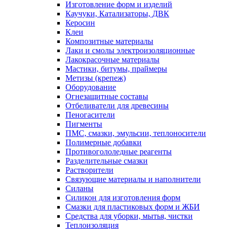
Изготовление форм и изделий
Каучуки, Катализаторы, ДВК
Керосин
Клеи
Композитные материалы
Лаки и смолы электроизоляционные
Лакокрасочные материалы
Мастики, битумы, праймеры
Метизы (крепеж)
Оборудование
Огнезащитные составы
Отбеливатели для древесины
Пеногасители
Пигменты
ПМС, смазки, эмульсии, теплоносители
Полимерные добавки
Противогололедные реагенты
Разделительные смазки
Растворители
Связующие материалы и наполнители
Силаны
Силикон для изготовления форм
Смазки для пластиковых форм и ЖБИ
Средства для уборки, мытья, чистки
Теплоизоляция