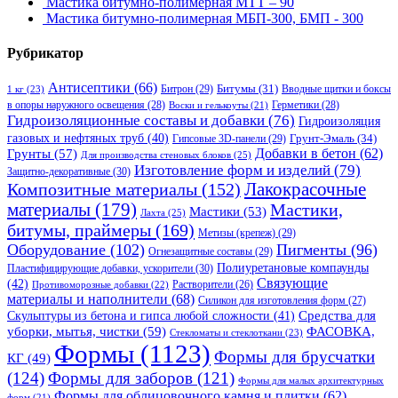
Мастика битумно-полимерная МТТ – 90
Мастика битумно-полимерная МБП-300, БМП - 300
Рубрикатор
Антисептики
(66)
Битрон
(29)
Битумы
(31)
Вводные щитки и боксы
1 кг
(23)
в опоры наружного освещения
(28)
Герметики
(28)
Воски и гелькоуты
(21)
Гидроизоляционные составы и добавки
(76)
Гидроизоляция
газовых и нефтяных труб
(40)
Гипсовые 3D-панели
(29)
Грунт-Эмаль
(34)
Грунты
(57)
Добавки в бетон
(62)
Для производства стеновых блоков
(25)
Изготовление форм и изделий
(79)
Защитно-декоративные
(30)
Композитные материалы
(152)
Лакокрасочные
материалы
(179)
Мастики,
Мастики
(53)
Лахта
(25)
битумы, праймеры
(169)
Метизы (крепеж)
(29)
Оборудование
(102)
Пигменты
(96)
Огнезащитные составы
(29)
Полиуретановые компаунды
Пластифицирующие добавки, ускорители
(30)
Связующие
(42)
Противоморозные добавки
(22)
Растворители
(26)
материалы и наполнители
(68)
Силикон для изготовления форм
(27)
Средства для
Скульптуры из бетона и гипса любой сложности
(41)
уборки, мытья, чистки
(59)
ФАСОВКА,
Стекломаты и стеклоткани
(23)
Формы
(1123)
Формы для брусчатки
КГ
(49)
(124)
Формы для заборов
(121)
Формы для малых архитектурных
Формы для облицовочного камня и плитки
(62)
форм
(21)