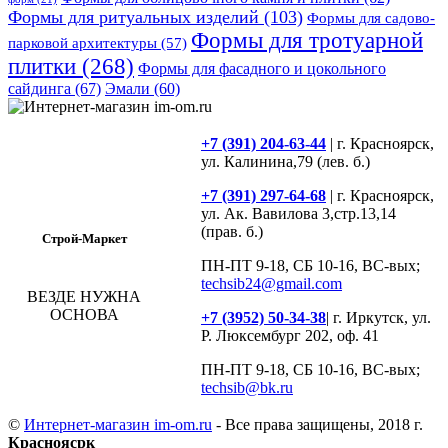
Формы для ритуальных изделий
(103)
Формы для садово-
Формы для тротуарной
парковой архитектуры
(57)
плитки
(268)
Формы для фасадного и цокольного
сайдинга
(67)
Эмали
(60)
+7 (391) 204-63-44
| г. Красноярск,
ул. Калинина,79 (лев. б.)
+7 (391) 297-64-68
| г. Красноярск,
ул. Ак. Вавилова 3,стр.13,14
(прав. б.)
Строй-Маркет
ПН-ПТ 9-18, СБ 10-16, ВС-вых;
techsib24@gmail.com
ВЕЗДЕ НУЖНА
ОСНОВА
+7 (3952) 50-34-38
| г. Иркутск, ул.
Р. Люксембург 202, оф. 41
ПН-ПТ 9-18, СБ 10-16, ВС-вых;
techsib@bk.ru
©
Интернет-магазин im-om.ru
- Все права защищены, 2018 г.
Красноясрк