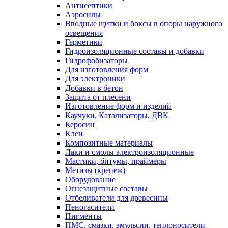
Антисептики
Аэросилы
Вводные щитки и боксы в опоры наружного
освещения
Герметики
Гидроизоляционные составы и добавки
Гидрофобизаторы
Для изготовления форм
Для электроники
Добавки в бетон
Защита от плесени
Изготовление форм и изделий
Каучуки, Катализаторы, ДВК
Керосин
Клеи
Композитные материалы
Лаки и смолы электроизоляционные
Мастики, битумы, праймеры
Метизы (крепеж)
Оборудование
Огнезащитные составы
Отбеливатели для древесины
Пеногасители
Пигменты
ПМС, смазки, эмульсии, теплоносители