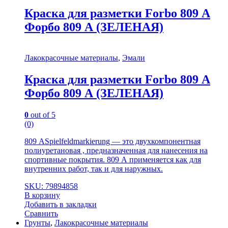
Краска для разметки Forbo 809 А
Форбо 809 А (ЗЕЛЕНАЯ)
Лакокрасочные материалы
,
Эмали
Краска для разметки Forbo 809 А
Форбо 809 А (ЗЕЛЕНАЯ)
0
out of 5
(0)
809 АSpielfeldmarkierung — это двухкомпонентная
полиуретановая , предназначенная для нанесения на
спортивные покрытия. 809 А применяется как для
внутренних работ, так и для наружных.
SKU: 79894858
В корзину
Добавить в закладки
Сравнить
Грунты
,
Лакокрасочные материалы