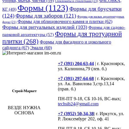
уборки, мытья, чистки
(59)
ФАСОВКА,
Стекломаты и стеклоткани
(23)
Формы
(1123)
Формы для брусчатки
КГ
(49)
(124)
Формы для заборов
(121)
Формы для малых архитектурных
Формы для облицовочного камня и плитки
(62)
форм
(21)
Формы для ритуальных изделий
(103)
Формы для садово-
Формы для тротуарной
парковой архитектуры
(57)
плитки
(268)
Формы для фасадного и цокольного
сайдинга
(67)
Эмали
(60)
+7 (391) 204-63-44
| г. Красноярск,
ул. Калинина,79 (лев. б.)
+7 (391) 297-64-68
| г. Красноярск,
ул. Ак. Вавилова 3,стр.13,14
(прав. б.)
Строй-Маркет
ПН-ПТ 9-18, СБ 10-16, ВС-вых;
techsib24@gmail.com
ВЕЗДЕ НУЖНА
ОСНОВА
+7 (3952) 50-34-38
| г. Иркутск, ул.
Р. Люксембург 202, оф. 41
ПН-ПТ 9-18, СБ 10-16, ВС-вых;