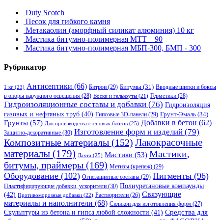
Duty Scotch
Песок для гибкого камня
Метакаолин (аморфный силикат алюминия) 10 кг
Мастика битумно-полимерная МТТ – 90
Мастика битумно-полимерная МБП-300, БМП - 300
Рубрикатор
Антисептики
(66)
Битрон
(29)
Битумы
(31)
Вводные щитки и боксы
1 кг
(23)
в опоры наружного освещения
(28)
Герметики
(28)
Воски и гелькоуты
(21)
Гидроизоляционные составы и добавки
(76)
Гидроизоляция
газовых и нефтяных труб
(40)
Гипсовые 3D-панели
(29)
Грунт-Эмаль
(34)
Грунты
(57)
Добавки в бетон
(62)
Для производства стеновых блоков
(25)
Изготовление форм и изделий
(79)
Защитно-декоративные
(30)
Композитные материалы
(152)
Лакокрасочные
материалы
(179)
Мастики,
Мастики
(53)
Лахта
(25)
битумы, праймеры
(169)
Метизы (крепеж)
(29)
Оборудование
(102)
Пигменты
(96)
Огнезащитные составы
(29)
Полиуретановые компаунды
Пластифицирующие добавки, ускорители
(30)
Связующие
(42)
Противоморозные добавки
(22)
Растворители
(26)
материалы и наполнители
(68)
Силикон для изготовления форм
(27)
Средства для
Скульптуры из бетона и гипса любой сложности
(41)