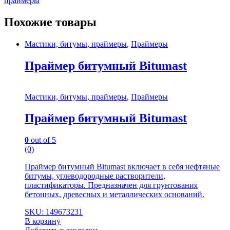
праймеры
Похожие товары
Мастики, битумы, праймеры
,
Праймеры
Праймер битумный Bitumast
Мастики, битумы, праймеры
,
Праймеры
Праймер битумный Bitumast
0
out of 5
(0)
Праймер битумный Bitumast включает в себя нефтяные
битумы, углеводородные растворители,
пластификаторы. Предназначен для грунтования
бетонных, древесных и металлических оснований.
SKU: 149673231
В корзину