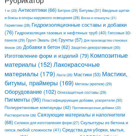
Антисептики
(66)
Битрон
(29)
Битумы
(31)
Вводные щитки
1 кг
(23)
и боксы в опоры наружного освещения
(28)
Воски и гелькоуты
(21)
Гидроизоляционные составы и добавки
Герметики
(28)
(76)
Гидроизоляция газовых и нефтяных труб
(40)
Гипсовые 3D-
Грунты
(57)
Грунт-Эмаль
(34)
панели
(29)
Для производства стеновых
Добавки в бетон
(62)
Защитно-декоративные
(30)
блоков
(25)
Композитные
Изготовление форм и изделий
(79)
Лакокрасочные
материалы
(152)
материалы
(179)
Мастики,
Мастики
(53)
Лахта
(25)
битумы, праймеры
(169)
Метизы (крепеж)
(29)
Оборудование
(102)
Огнезащитные составы
(29)
Пигменты
(96)
Пластифицирующие добавки, ускорители
(30)
Полиуретановые компаунды
(42)
Противоморозные добавки
(22)
Связующие материалы и наполнители
Растворители
(26)
(68)
Скульптуры из бетона и
Силикон для изготовления форм
(27)
Средства для уборки, мытья,
гипса любой сложности
(41)