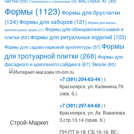
чистки
(59)
ФАСОВКА, КГ
(49)
Стекломаты и стеклоткани
(23)
Формы
(1123)
Формы для брусчатки
(124)
Формы для заборов
(121)
Формы для малых
Формы для облицовочного камня и
архитектурных форм
(21)
Формы для ритуальных изделий
(103)
плитки
(62)
Формы
Формы для садово-парковой архитектуры
(57)
для тротуарной плитки
(268)
Формы для
фасадного и цокольного сайдинга
(67)
Эмали
(60)
+7 (391) 204-63-44
| г.
Красноярск, ул. Калинина,79
(лев. б.)
+7 (391) 297-64-68
| г.
Красноярск, ул. Ак. Вавилова
3,стр.13,14 (прав. б.)
Строй-Маркет
ПН-ПТ 9-18, СБ 10-16, ВС-