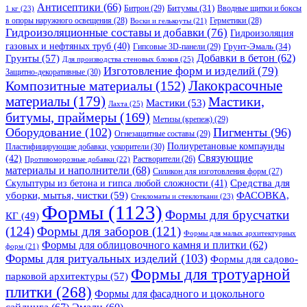
Антисептики
(66)
Битрон
(29)
Битумы
(31)
Вводные щитки и боксы
1 кг
(23)
в опоры наружного освещения
(28)
Герметики
(28)
Воски и гелькоуты
(21)
Гидроизоляционные составы и добавки
(76)
Гидроизоляция
газовых и нефтяных труб
(40)
Гипсовые 3D-панели
(29)
Грунт-Эмаль
(34)
Грунты
(57)
Добавки в бетон
(62)
Для производства стеновых блоков
(25)
Изготовление форм и изделий
(79)
Защитно-декоративные
(30)
Композитные материалы
(152)
Лакокрасочные
материалы
(179)
Мастики,
Мастики
(53)
Лахта
(25)
битумы, праймеры
(169)
Метизы (крепеж)
(29)
Оборудование
(102)
Пигменты
(96)
Огнезащитные составы
(29)
Полиуретановые компаунды
Пластифицирующие добавки, ускорители
(30)
Связующие
(42)
Противоморозные добавки
(22)
Растворители
(26)
материалы и наполнители
(68)
Силикон для изготовления форм
(27)
Средства для
Скульптуры из бетона и гипса любой сложности
(41)
уборки, мытья, чистки
(59)
ФАСОВКА,
Стекломаты и стеклоткани
(23)
Формы
(1123)
Формы для брусчатки
КГ
(49)
(124)
Формы для заборов
(121)
Формы для малых архитектурных
Формы для облицовочного камня и плитки
(62)
форм
(21)
Формы для ритуальных изделий
(103)
Формы для садово-
Формы для тротуарной
парковой архитектуры
(57)
плитки
(268)
Формы для фасадного и цокольного