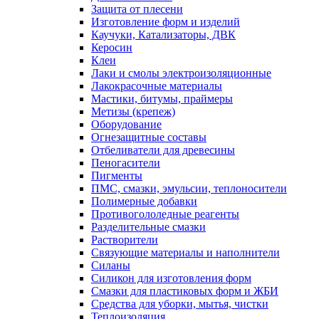
Защита от плесени
Изготовление форм и изделий
Каучуки, Катализаторы, ДВК
Керосин
Клеи
Лаки и смолы электроизоляционные
Лакокрасочные материалы
Мастики, битумы, праймеры
Метизы (крепеж)
Оборудование
Огнезащитные составы
Отбеливатели для древесины
Пеногасители
Пигменты
ПМС, смазки, эмульсии, теплоносители
Полимерные добавки
Противогололедные реагенты
Разделительные смазки
Растворители
Связующие материалы и наполнители
Силаны
Силикон для изготовления форм
Смазки для пластиковых форм и ЖБИ
Средства для уборки, мытья, чистки
Теплоизоляция