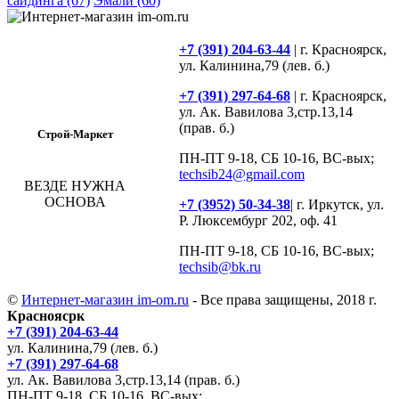
сайдинга
(67)
Эмали
(60)
+7 (391) 204-63-44
| г. Красноярск,
ул. Калинина,79 (лев. б.)
+7 (391) 297-64-68
| г. Красноярск,
ул. Ак. Вавилова 3,стр.13,14
(прав. б.)
Строй-Маркет
ПН-ПТ 9-18, СБ 10-16, ВС-вых;
techsib24@gmail.com
ВЕЗДЕ НУЖНА
ОСНОВА
+7 (3952) 50-34-38
| г. Иркутск, ул.
Р. Люксембург 202, оф. 41
ПН-ПТ 9-18, СБ 10-16, ВС-вых;
techsib@bk.ru
©
Интернет-магазин im-om.ru
- Все права защищены, 2018 г.
Красноясрк
+7 (391) 204-63-44
ул. Калинина,79 (лев. б.)
+7 (391) 297-64-68
ул. Ак. Вавилова 3,стр.13,14 (прав. б.)
ПН-ПТ 9-18, СБ 10-16, ВС-вых;