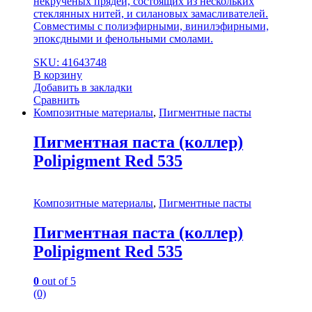
некрученых прядей, состоящих из нескольких
стеклянных нитей, и силановых замасливателей.
Совместимы с полиэфирными, винилэфирными,
эпоксдными и фенольными смолами.
SKU: 41643748
В корзину
Добавить в закладки
Сравнить
Композитные материалы
,
Пигментные пасты
Пигментная паста (коллер)
Polipigment Red 535
Композитные материалы
,
Пигментные пасты
Пигментная паста (коллер)
Polipigment Red 535
0
out of 5
(0)