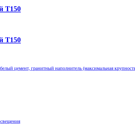
й Т150
й Т150
е белый цемент, гранитный наполнитель (максимальная крупност
освещения