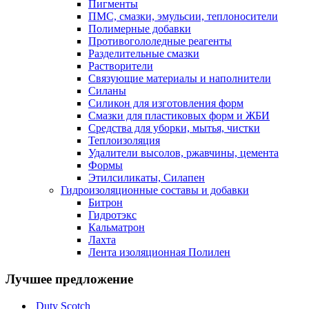
Пигменты
ПМС, смазки, эмульсии, теплоносители
Полимерные добавки
Противогололедные реагенты
Разделительные смазки
Растворители
Связующие материалы и наполнители
Силаны
Силикон для изготовления форм
Смазки для пластиковых форм и ЖБИ
Средства для уборки, мытья, чистки
Теплоизоляция
Удалители высолов, ржавчины, цемента
Формы
Этилсиликаты, Силапен
Гидроизоляционные составы и добавки
Битрон
Гидротэкс
Кальматрон
Лахта
Лента изоляционная Полилен
Лучшее предложение
Duty Scotch