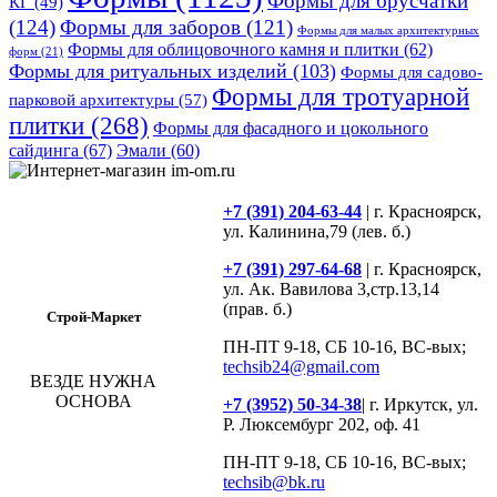
Формы для брусчатки
КГ
(49)
(124)
Формы для заборов
(121)
Формы для малых архитектурных
Формы для облицовочного камня и плитки
(62)
форм
(21)
Формы для ритуальных изделий
(103)
Формы для садово-
Формы для тротуарной
парковой архитектуры
(57)
плитки
(268)
Формы для фасадного и цокольного
сайдинга
(67)
Эмали
(60)
+7 (391) 204-63-44
| г. Красноярск,
ул. Калинина,79 (лев. б.)
+7 (391) 297-64-68
| г. Красноярск,
ул. Ак. Вавилова 3,стр.13,14
(прав. б.)
Строй-Маркет
ПН-ПТ 9-18, СБ 10-16, ВС-вых;
techsib24@gmail.com
ВЕЗДЕ НУЖНА
ОСНОВА
+7 (3952) 50-34-38
| г. Иркутск, ул.
Р. Люксембург 202, оф. 41
ПН-ПТ 9-18, СБ 10-16, ВС-вых;
techsib@bk.ru