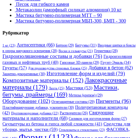
Песок для гибкого камня
Метакаолин (аморфный силикат алюминия) 10 кг
Мастика битумно-полимерная МТТ – 90
Мастика битумно-полимерная МБП-300, БМП - 300
Рубрикатор
Антисептики
(66)
Битрон
(29)
Битумы
(31)
Вводные щитки и боксы
1 кг
(23)
в опоры наружного освещения
(28)
Герметики
(28)
Воски и гелькоуты
(21)
Гидроизоляционные составы и добавки
(76)
Гидроизоляция
газовых и нефтяных труб
(40)
Гипсовые 3D-панели
(29)
Грунт-Эмаль
(34)
Грунты
(57)
Добавки в бетон
(62)
Для производства стеновых блоков
(25)
Изготовление форм и изделий
(79)
Защитно-декоративные
(30)
Композитные материалы
(152)
Лакокрасочные
материалы
(179)
Мастики,
Мастики
(53)
Лахта
(25)
битумы, праймеры
(169)
Метизы (крепеж)
(29)
Оборудование
(102)
Пигменты
(96)
Огнезащитные составы
(29)
Полиуретановые компаунды
Пластифицирующие добавки, ускорители
(30)
Связующие
(42)
Противоморозные добавки
(22)
Растворители
(26)
материалы и наполнители
(68)
Силикон для изготовления форм
(27)
Средства для
Скульптуры из бетона и гипса любой сложности
(41)
уборки, мытья, чистки
(59)
ФАСОВКА,
Стекломаты и стеклоткани
(23)
Формы
(1123)