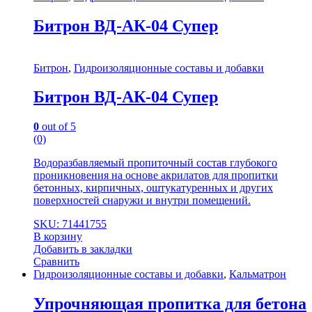
Битрон ВД-АК-04 Супер
Битрон
,
Гидроизоляционные составы и добавки
Битрон ВД-АК-04 Супер
0
out of 5
(0)
Водоразбавляемый пропиточный состав глубокого
проникновения на основе акрилатов для пропитки
бетонных, кирпичных, оштукатуренных и других
поверхностей снаружи и внутри помещений.
SKU: 71441755
В корзину
Добавить в закладки
Сравнить
Гидроизоляционные составы и добавки
,
Кальматрон
Упрочняющая пропитка для бетона