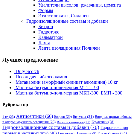
Удалители высолов, ржавчины, цемента
Формы
Этилсиликаты, Силапен
Гидроизоляционные составы и добавки
Битрон
Гидротэкс
Кальматрон
Лахта
Лента изоляционная Полилен
Лучшее предложение
Duty Scotch
Песок для гибкого камня
Метакаолин (аморфный силикат алюминия) 10 кг
Мастика битумно-полимерная МТТ – 90
Мастика битумно-полимерная МБП-300, БМП - 300
Рубрикатор
Антисептики
(66)
Битрон
(29)
Битумы
(31)
Вводные щитки и боксы
1 кг
(23)
в опоры наружного освещения
(28)
Герметики
(28)
Воски и гелькоуты
(21)
Гидроизоляционные составы и добавки
(76)
Гидроизоляция
газовых и нефтяных труб
(40)
Гипсовые 3D-панели
(29)
Грунт-Эмаль
(34)