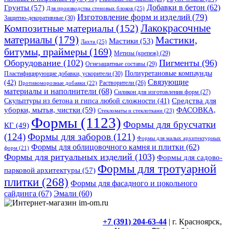
Грунты
(57)
Добавки в бетон
(62)
Для производства стеновых блоков
(25)
Изготовление форм и изделий
(79)
Защитно-декоративные
(30)
Композитные материалы
(152)
Лакокрасочные
материалы
(179)
Мастики,
Мастики
(53)
Лахта
(25)
битумы, праймеры
(169)
Метизы (крепеж)
(29)
Оборудование
(102)
Пигменты
(96)
Огнезащитные составы
(29)
Полиуретановые компаунды
Пластифицирующие добавки, ускорители
(30)
Связующие
(42)
Противоморозные добавки
(22)
Растворители
(26)
материалы и наполнители
(68)
Силикон для изготовления форм
(27)
Средства для
Скульптуры из бетона и гипса любой сложности
(41)
уборки, мытья, чистки
(59)
ФАСОВКА,
Стекломаты и стеклоткани
(23)
Формы
(1123)
Формы для брусчатки
КГ
(49)
(124)
Формы для заборов
(121)
Формы для малых архитектурных
Формы для облицовочного камня и плитки
(62)
форм
(21)
Формы для ритуальных изделий
(103)
Формы для садово-
Формы для тротуарной
парковой архитектуры
(57)
плитки
(268)
Формы для фасадного и цокольного
сайдинга
(67)
Эмали
(60)
+7 (391) 204-63-44
| г. Красноярск,