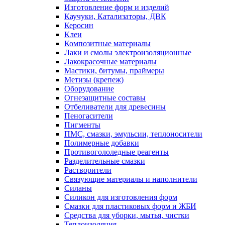
Изготовление форм и изделий
Каучуки, Катализаторы, ДВК
Керосин
Клеи
Композитные материалы
Лаки и смолы электроизоляционные
Лакокрасочные материалы
Мастики, битумы, праймеры
Метизы (крепеж)
Оборудование
Огнезащитные составы
Отбеливатели для древесины
Пеногасители
Пигменты
ПМС, смазки, эмульсии, теплоносители
Полимерные добавки
Противогололедные реагенты
Разделительные смазки
Растворители
Связующие материалы и наполнители
Силаны
Силикон для изготовления форм
Смазки для пластиковых форм и ЖБИ
Средства для уборки, мытья, чистки
Теплоизоляция