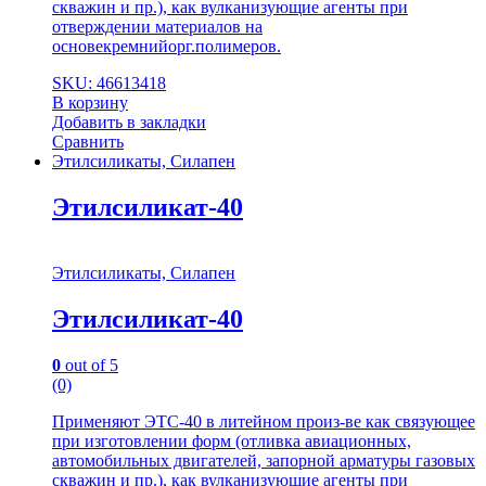
скважин и пр.), как вулканизующие агенты при
отверждении материалов на
основекремнийорг.полимеров.
SKU: 46613418
В корзину
Добавить в закладки
Сравнить
Этилсиликаты, Силапен
Этилсиликат-40
Этилсиликаты, Силапен
Этилсиликат-40
0
out of 5
(0)
Применяют ЭТС-40 в литейном произ-ве как связующее
при изготовлении форм (отливка авиационных,
автомобильных двигателей, запорной арматуры газовых
скважин и пр.), как вулканизующие агенты при