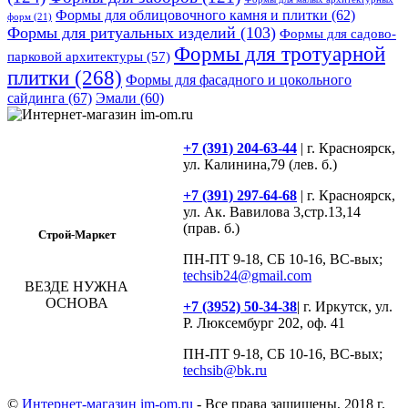
Формы для облицовочного камня и плитки
(62)
форм
(21)
Формы для ритуальных изделий
(103)
Формы для садово-
Формы для тротуарной
парковой архитектуры
(57)
плитки
(268)
Формы для фасадного и цокольного
сайдинга
(67)
Эмали
(60)
+7 (391) 204-63-44
| г. Красноярск,
ул. Калинина,79 (лев. б.)
+7 (391) 297-64-68
| г. Красноярск,
ул. Ак. Вавилова 3,стр.13,14
(прав. б.)
Строй-Маркет
ПН-ПТ 9-18, СБ 10-16, ВС-вых;
techsib24@gmail.com
ВЕЗДЕ НУЖНА
ОСНОВА
+7 (3952) 50-34-38
| г. Иркутск, ул.
Р. Люксембург 202, оф. 41
ПН-ПТ 9-18, СБ 10-16, ВС-вых;
techsib@bk.ru
©
Интернет-магазин im-om.ru
- Все права защищены, 2018 г.