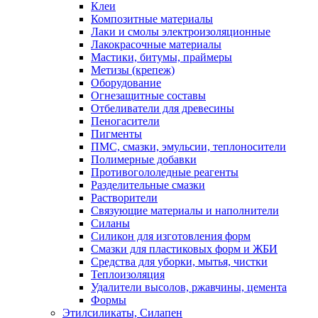
Клеи
Композитные материалы
Лаки и смолы электроизоляционные
Лакокрасочные материалы
Мастики, битумы, праймеры
Метизы (крепеж)
Оборудование
Огнезащитные составы
Отбеливатели для древесины
Пеногасители
Пигменты
ПМС, смазки, эмульсии, теплоносители
Полимерные добавки
Противогололедные реагенты
Разделительные смазки
Растворители
Связующие материалы и наполнители
Силаны
Силикон для изготовления форм
Смазки для пластиковых форм и ЖБИ
Средства для уборки, мытья, чистки
Теплоизоляция
Удалители высолов, ржавчины, цемента
Формы
Этилсиликаты, Силапен