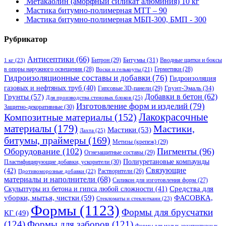
Метакаолин (аморфный силикат алюминия) 10 кг
Мастика битумно-полимерная МТТ – 90
Мастика битумно-полимерная МБП-300, БМП - 300
Рубрикатор
Антисептики
(66)
Битрон
(29)
Битумы
(31)
Вводные щитки и боксы
1 кг
(23)
в опоры наружного освещения
(28)
Герметики
(28)
Воски и гелькоуты
(21)
Гидроизоляционные составы и добавки
(76)
Гидроизоляция
газовых и нефтяных труб
(40)
Гипсовые 3D-панели
(29)
Грунт-Эмаль
(34)
Грунты
(57)
Добавки в бетон
(62)
Для производства стеновых блоков
(25)
Изготовление форм и изделий
(79)
Защитно-декоративные
(30)
Композитные материалы
(152)
Лакокрасочные
материалы
(179)
Мастики,
Мастики
(53)
Лахта
(25)
битумы, праймеры
(169)
Метизы (крепеж)
(29)
Оборудование
(102)
Пигменты
(96)
Огнезащитные составы
(29)
Полиуретановые компаунды
Пластифицирующие добавки, ускорители
(30)
Связующие
(42)
Противоморозные добавки
(22)
Растворители
(26)
материалы и наполнители
(68)
Силикон для изготовления форм
(27)
Средства для
Скульптуры из бетона и гипса любой сложности
(41)
уборки, мытья, чистки
(59)
ФАСОВКА,
Стекломаты и стеклоткани
(23)
Формы
(1123)
Формы для брусчатки
КГ
(49)
(124)
Формы для заборов
(121)
Формы для малых архитектурных