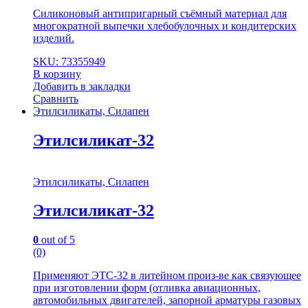
Силиконовый антипригарный съёмный материал для
многократной выпечки хлебобулочных и кондитерских
изделий.
SKU: 73355949
В корзину
Добавить в закладки
Сравнить
Этилсиликаты, Силапен
Этилсиликат-32
Этилсиликаты, Силапен
Этилсиликат-32
0
out of 5
(0)
Применяют ЭТС-32 в литейном произ-ве как связующее
при изготовлении форм (отливка авиационных,
автомобильных двигателей, запорной арматуры газовых