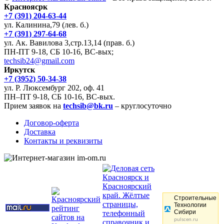
Красноясрк
+7 (391) 204-63-44
ул. Калинина,79 (лев. б.)
+7 (391) 297-64-68
ул. Ак. Вавилова 3,стр.13,14 (прав. б.)
ПН-ПТ 9-18, СБ 10-16, ВС-вых;
techsib24@gmail.com
Иркутск
+7 (3952) 50-34-38
ул. Р. Люксембург 202, оф. 41
ПН–ПТ 9-18, СБ 10-16, ВС-вых.
Прием заявок на
techsib@bk.ru
– круглосуточно
Договор-оферта
Доставка
Контакты и реквизиты
Строительные
Технологии
Сибири
pulscen.ru