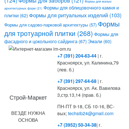
(124)
Формы для заборов
(121)
Формы для малых
Формы для облицовочного камня и
архитектурных форм
(21)
Формы для ритуальных изделий
(103)
плитки
(62)
Формы
Формы для садово-парковой архитектуры
(57)
для тротуарной плитки
(268)
Формы для
фасадного и цокольного сайдинга
(67)
Эмали
(60)
+7 (391) 204-63-44
| г.
Красноярск, ул. Калинина,79
(лев. б.)
+7 (391) 297-64-68
| г.
Красноярск, ул. Ак. Вавилова
3,стр.13,14 (прав. б.)
Строй-Маркет
ПН-ПТ 9-18, СБ 10-16, ВС-
ВЕЗДЕ НУЖНА
вых;
techsib24@gmail.com
ОСНОВА
+7 (3952) 50-34-38
| г.