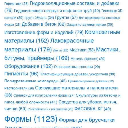
Гидроизоляционные составы и добавки
Герметики
(28)
(76)
Гидроизоляция газовых и нефтяных труб
(40)
Гипсовые 3D-
Грунты
(57)
Грунт-Эмаль
(34)
панели
(29)
Для производства стеновых
Добавки в бетон
(62)
Защитно-декоративные
(30)
блоков
(25)
Композитные
Изготовление форм и изделий
(79)
Лакокрасочные
материалы
(152)
материалы
(179)
Мастики,
Мастики
(53)
Лахта
(25)
битумы, праймеры
(169)
Метизы (крепеж)
(29)
Оборудование
(102)
Огнезащитные составы
(29)
Пигменты
(96)
Пластифицирующие добавки, ускорители
(30)
Полиуретановые компаунды
(42)
Противоморозные добавки
(22)
Связующие материалы и наполнители
Растворители
(26)
(68)
Скульптуры из бетона и
Силикон для изготовления форм
(27)
Средства для уборки, мытья,
гипса любой сложности
(41)
чистки
(59)
ФАСОВКА, КГ
(49)
Стекломаты и стеклоткани
(23)
Формы
(1123)
Формы для брусчатки