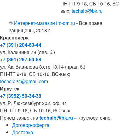
ПН-ПТ 9-18, СБ 10-16, ВС-
вых;
techsib@bk.ru
©
Интернет-магазин im-om.ru
- Все права
защищены, 2018 г.
Красноясрк
+7 (391) 204-63-44
ул. Калинина,79 (лев. б.)
+7 (391) 297-64-68
ул. Ак. Вавилова 3,стр.13,14 (прав. б.)
ПН-ПТ 9-18, СБ 10-16, ВС-вых;
techsib24@gmail.com
Иркутск
+7 (3952) 50-34-38
ул. Р. Люксембург 202, оф. 41
ПН–ПТ 9-18, СБ 10-16, ВС-вых.
Прием заявок на
techsib@bk.ru
– круглосуточно
Договор-оферта
Доставка