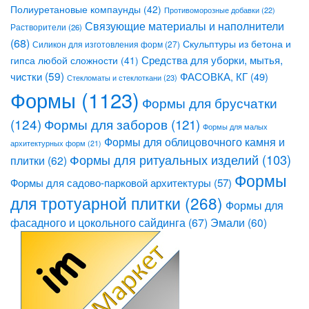
Полиуретановые компаунды
(42)
Противоморозные добавки
(22)
Связующие материалы и наполнители
Растворители
(26)
(68)
Скульптуры из бетона и
Силикон для изготовления форм
(27)
Средства для уборки, мытья,
гипса любой сложности
(41)
чистки
(59)
ФАСОВКА, КГ
(49)
Стекломаты и стеклоткани
(23)
Формы
(1123)
Формы для брусчатки
(124)
Формы для заборов
(121)
Формы для малых
Формы для облицовочного камня и
архитектурных форм
(21)
Формы для ритуальных изделий
(103)
плитки
(62)
Формы
Формы для садово-парковой архитектуры
(57)
для тротуарной плитки
(268)
Формы для
фасадного и цокольного сайдинга
(67)
Эмали
(60)