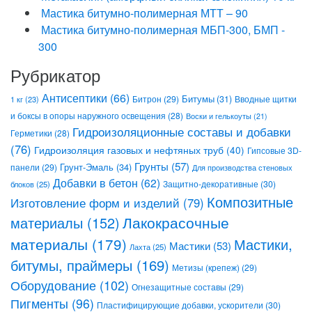
Мастика битумно-полимерная МТТ – 90
Мастика битумно-полимерная МБП-300, БМП -
300
Рубрикатор
Антисептики
(66)
Битрон
(29)
Битумы
(31)
Вводные щитки
1 кг
(23)
и боксы в опоры наружного освещения
(28)
Воски и гелькоуты
(21)
Гидроизоляционные составы и добавки
Герметики
(28)
(76)
Гидроизоляция газовых и нефтяных труб
(40)
Гипсовые 3D-
Грунты
(57)
Грунт-Эмаль
(34)
панели
(29)
Для производства стеновых
Добавки в бетон
(62)
Защитно-декоративные
(30)
блоков
(25)
Композитные
Изготовление форм и изделий
(79)
Лакокрасочные
материалы
(152)
материалы
(179)
Мастики,
Мастики
(53)
Лахта
(25)
битумы, праймеры
(169)
Метизы (крепеж)
(29)
Оборудование
(102)
Огнезащитные составы
(29)
Пигменты
(96)
Пластифицирующие добавки, ускорители
(30)