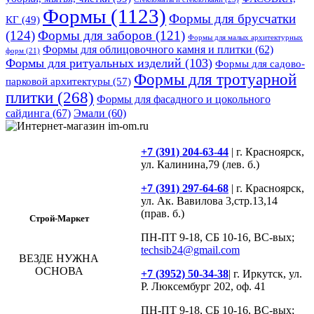
Формы
(1123)
Формы для брусчатки
КГ
(49)
(124)
Формы для заборов
(121)
Формы для малых архитектурных
Формы для облицовочного камня и плитки
(62)
форм
(21)
Формы для ритуальных изделий
(103)
Формы для садово-
Формы для тротуарной
парковой архитектуры
(57)
плитки
(268)
Формы для фасадного и цокольного
сайдинга
(67)
Эмали
(60)
+7 (391) 204-63-44
| г. Красноярск,
ул. Калинина,79 (лев. б.)
+7 (391) 297-64-68
| г. Красноярск,
ул. Ак. Вавилова 3,стр.13,14
(прав. б.)
Строй-Маркет
ПН-ПТ 9-18, СБ 10-16, ВС-вых;
techsib24@gmail.com
ВЕЗДЕ НУЖНА
ОСНОВА
+7 (3952) 50-34-38
| г. Иркутск, ул.
Р. Люксембург 202, оф. 41
ПН-ПТ 9-18, СБ 10-16, ВС-вых;