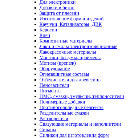
Для электроники
Добавки в бетон
Защита от плесени
Изготовление форм и изделий
Каучуки, Катализаторы, ДВК
Керосин
Клеи
Композитные материалы
Лаки и смолы электроизоляционные
Лакокрасочные материалы
Мастики, битумы, праймеры
Метизы (крепеж)
Оборудование
Огнезащитные составы
Отбеливатели для древесины
Пеногасители
Пигменты
ПМС, смазки, эмульсии, теплоносители
Полимерные добавки
Противогололедные реагенты
Разделительные смазки
Растворители
Связующие материалы и наполнители
Силаны
Силикон для изготовления форм