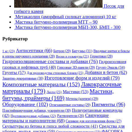
Песок для
гибкого камня
Метакаолин (аморфный силикат алюминия) 10 кг
Мастика битумно-полимерная МТТ – 90
Мастика битумно-полимерная МБП-300, БМП - 300
Рубрикатор
Антисептики
(66)
Битрон
(29)
Битумы
(31)
Вводные щитки и боксы
1 кг
(23)
в опоры наружного освещения
(28)
Герметики
(28)
Воски и гелькоуты
(21)
Гидроизоляционные составы и добавки
(76)
Гидроизоляция
газовых и нефтяных труб
(40)
Гипсовые 3D-панели
(29)
Грунт-Эмаль
(34)
Грунты
(57)
Добавки в бетон
(62)
Для производства стеновых блоков
(25)
Изготовление форм и изделий
(79)
Защитно-декоративные
(30)
Композитные материалы
(152)
Лакокрасочные
материалы
(179)
Мастики,
Мастики
(53)
Лахта
(25)
битумы, праймеры
(169)
Метизы (крепеж)
(29)
Оборудование
(102)
Пигменты
(96)
Огнезащитные составы
(29)
Полиуретановые компаунды
Пластифицирующие добавки, ускорители
(30)
Связующие
(42)
Противоморозные добавки
(22)
Растворители
(26)
материалы и наполнители
(68)
Силикон для изготовления форм
(27)
Средства для
Скульптуры из бетона и гипса любой сложности
(41)
уборки, мытья, чистки
(59)
ФАСОВКА,
Стекломаты и стеклоткани
(23)