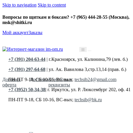
Skip to navigation
Skip to content
Вопросы по щиткам и боксам? +7 (965) 444-28-55 (Москва),
msk@shitki.ru
Мой аккаунт
Заказы
+7 (391) 204-63-44
| г.Красноярск, ул. Калинина,79 (лев. б.)
+7 (391) 297-64-68
| ул. Ак. Вавилова 3,стр.13,14 (прав. б.)
Договор-
Доставка
Контакты и
ПН-ПТ 9-18, СБ 10-16, ВС-вых;
techsib24@gmail.com
оферта
реквизиты
+7 (3952) 50-34-38
| г. Иркутск, ул. Р. Люксембург 202, оф. 41
ПН-ПТ 9-18, СБ 10-16, ВС-вых;
techsib@bk.ru