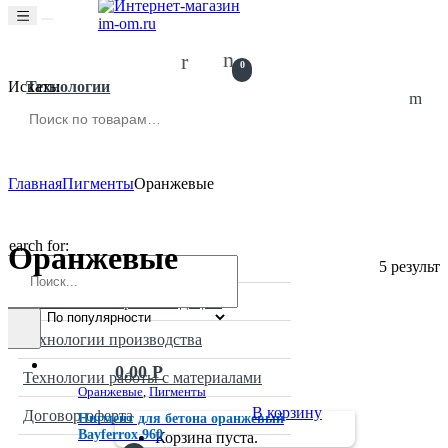
0
Технологии
Искать:
Главная
Пигменты
Оранжевые
Search for:
Оранжевые
Оборудование
5 результ
Практические рекомендации
Технологии производства
0.00
Р
Технологии работы с материалами
Оранжевые
,
Пигменты
В корзину
Договор-оферта
Пигмент для бетона оранжевый
Bayferrox 960
Корзина пуста.