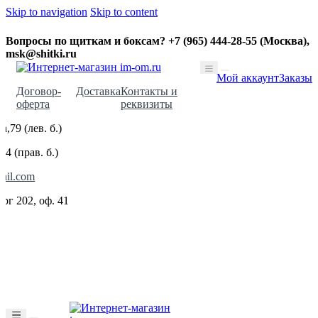
Skip to navigation
Skip to content
Вопросы по щиткам и боксам? +7 (965) 444-28-55 (Москва),
msk@shitki.ru
Мой аккаунт
Заказы
Договор-
Доставка
Контакты и
оферта
реквизиты
,79 (лев. б.)
14 (прав. б.)
ail.com
ург 202, оф. 41
u