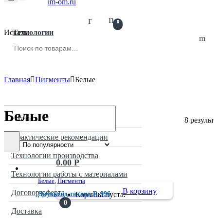
0
Технологии
Искать:
Главная
Пигменты
Белые
Search
Белые
for:
Оборудование
8 результ
Практические рекомендации
Технологии производства
0.00
Р
Технологии работы с материалами
Белые
,
Пигменты
В корзину
Договор-оферта
Корзина пуста.
Двуоксид титана R-996
0
Доставка