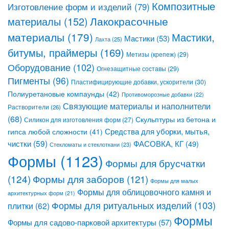
Композитные
Изготовление форм и изделий
(79)
Лакокрасочные
материалы
(152)
материалы
(179)
Мастики,
Мастики
(53)
Лахта
(25)
битумы, праймеры
(169)
Метизы (крепеж)
(29)
Оборудование
(102)
Огнезащитные составы
(29)
Пигменты
(96)
Пластифицирующие добавки, ускорители
(30)
Полиуретановые компаунды
(42)
Противоморозные добавки
(22)
Связующие материалы и наполнители
Растворители
(26)
(68)
Скульптуры из бетона и
Силикон для изготовления форм
(27)
Средства для уборки, мытья,
гипса любой сложности
(41)
чистки
(59)
ФАСОВКА, КГ
(49)
Стекломаты и стеклоткани
(23)
Формы
(1123)
Формы для брусчатки
(124)
Формы для заборов
(121)
Формы для малых
Формы для облицовочного камня и
архитектурных форм
(21)
Формы для ритуальных изделий
(103)
плитки
(62)
Формы
Формы для садово-парковой архитектуры
(57)