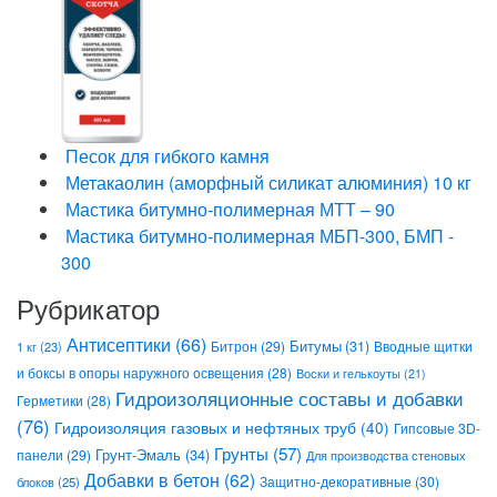
Песок для гибкого камня
Метакаолин (аморфный силикат алюминия) 10 кг
Мастика битумно-полимерная МТТ – 90
Мастика битумно-полимерная МБП-300, БМП -
300
Рубрикатор
Антисептики
(66)
Битрон
(29)
Битумы
(31)
Вводные щитки
1 кг
(23)
и боксы в опоры наружного освещения
(28)
Воски и гелькоуты
(21)
Гидроизоляционные составы и добавки
Герметики
(28)
(76)
Гидроизоляция газовых и нефтяных труб
(40)
Гипсовые 3D-
Грунты
(57)
Грунт-Эмаль
(34)
панели
(29)
Для производства стеновых
Добавки в бетон
(62)
Защитно-декоративные
(30)
блоков
(25)