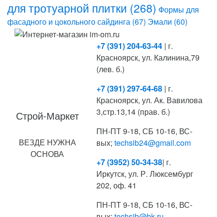
для тротуарной плитки
(268)
Формы для
фасадного и цокольного сайдинга
(67)
Эмали
(60)
+7 (391) 204-63-44
| г.
Красноярск, ул. Калинина,79
(лев. б.)
+7 (391) 297-64-68
| г.
Красноярск, ул. Ак. Вавилова
3,стр.13,14 (прав. б.)
Строй-Маркет
ПН-ПТ 9-18, СБ 10-16, ВС-
ВЕЗДЕ НУЖНА
вых;
techsib24@gmail.com
ОСНОВА
+7 (3952) 50-34-38
| г.
Иркутск, ул. Р. Люксембург
202, оф. 41
ПН-ПТ 9-18, СБ 10-16, ВС-
вых;
techsib@bk.ru