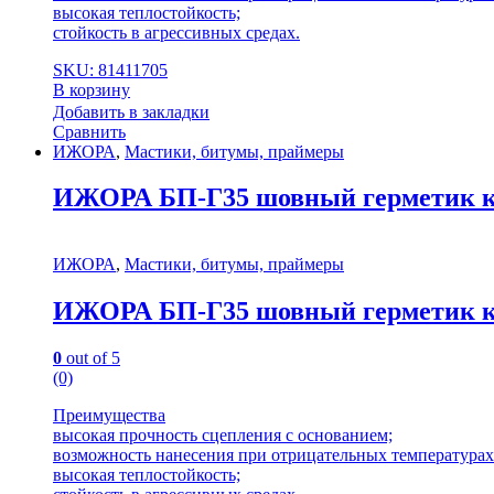
высокая теплостойкость;
стойкость в агрессивных средах.
SKU: 81411705
В корзину
Добавить в закладки
Сравнить
ИЖОРА
,
Мастики, битумы, праймеры
ИЖОРА БП-Г35 шовный герметик ко
ИЖОРА
,
Мастики, битумы, праймеры
ИЖОРА БП-Г35 шовный герметик ко
0
out of 5
(0)
Преимущества
высокая прочность сцепления с основанием;
возможность нанесения при отрицательных температурах 
высокая теплостойкость;