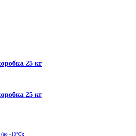
робка 25 кг
робка 25 кг
(до –10°С);