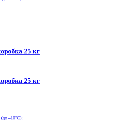
робка 25 кг
робка 25 кг
(до –10°С);