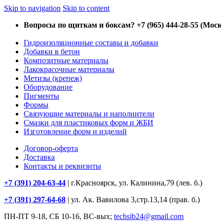
Skip to navigation
Skip to content
Вопросы по щиткам и боксам? +7 (965) 444-28-55 (Моск
Гидроизоляционные составы и добавки
Добавки в бетон
Композитные материалы
Лакокрасочные материалы
Метизы (крепеж)
Оборудование
Пигменты
Формы
Связующие материалы и наполнители
Смазки для пластиковых форм и ЖБИ
Изготовление форм и изделий
Договор-оферта
Доставка
Контакты и реквизиты
+7 (391) 204-63-44
| г.Красноярск, ул. Калинина,79 (лев. б.)
+7 (391) 297-64-68
| ул. Ак. Вавилова 3,стр.13,14 (прав. б.)
ПН-ПТ 9-18, СБ 10-16, ВС-вых;
techsib24@gmail.com