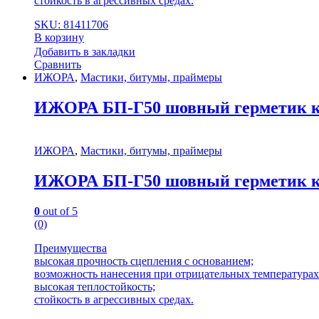
стойкость в агрессивных средах.
SKU: 81411706
В корзину
Добавить в закладки
Сравнить
ИЖОРА
,
Мастики, битумы, праймеры
ИЖОРА БП-Г50 шовный герметик ко
ИЖОРА
,
Мастики, битумы, праймеры
ИЖОРА БП-Г50 шовный герметик ко
0
out of 5
(0)
Преимущества
высокая прочность сцепления с основанием;
возможность нанесения при отрицательных температурах 
высокая теплостойкость;
стойкость в агрессивных средах.