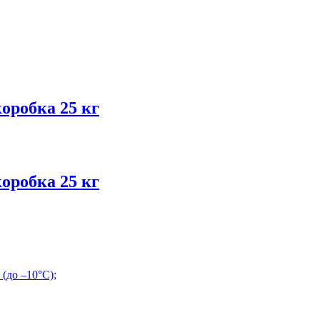
робка 25 кг
робка 25 кг
(до –10°С);